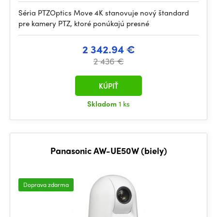
Séria PTZOptics Move 4K stanovuje nový štandard
pre kamery PTZ, ktoré ponúkajú presné
2 342.94 €
2 436 €
KÚPIŤ
Skladom
1 ks
Panasonic AW-UE50W (biely)
Doprava zdarma