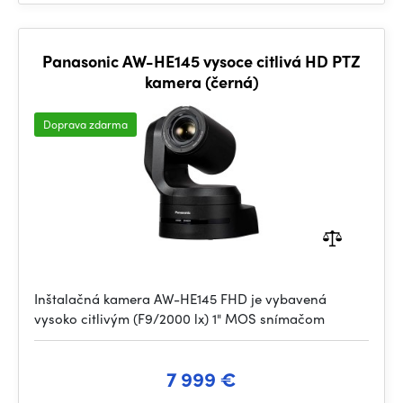
Panasonic AW-HE145 vysoce citlivá HD PTZ
kamera (černá)
Doprava zdarma
Inštalačná kamera AW-HE145 FHD je vybavená
vysoko citlivým (F9/2000 lx) 1" MOS snímačom
7 999 €