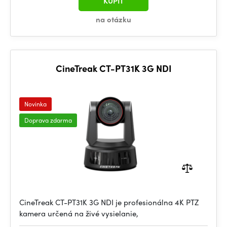
KÚPIŤ
na otázku
CineTreak CT-PT31K 3G NDI
Novinka
Doprava zdarma
CineTreak CT-PT31K 3G NDI je profesionálna 4K PTZ
kamera určená na živé vysielanie,