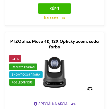
KÚPIŤ
Na ceste
1 ks
PTZOptics Move 4K, 12X Optický zoom, šedá
farba
-4 %
Doprava zdarma
SHOWROOM PRAHA
POSLEDNÝ KUS
ŠPECIÁLNA AKCIA:
-4%