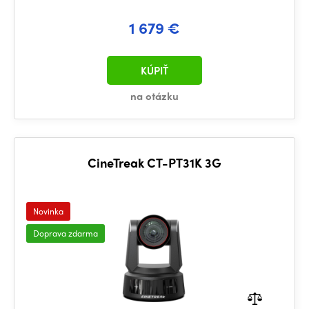
1 679 €
KÚPIŤ
na otázku
CineTreak CT-PT31K 3G
Novinka
Doprava zdarma