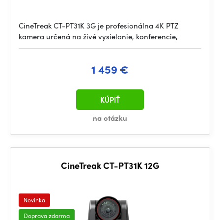
CineTreak CT-PT31K 3G je profesionálna 4K PTZ
kamera určená na živé vysielanie, konferencie,
1 459 €
KÚPIŤ
na otázku
CineTreak CT-PT31K 12G
Novinka
Doprava zdarma