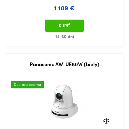
1 109 €
KÚPIŤ
14-30 dní
Panasonic AW-UE80W (biely)
Doprava zdarma