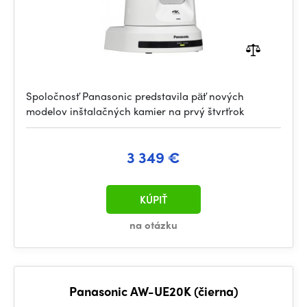
Spoločnosť Panasonic predstavila päť nových
modelov inštalačných kamier na prvý štvrťrok
3 349 €
KÚPIŤ
na otázku
Panasonic AW-UE20K (čierna)