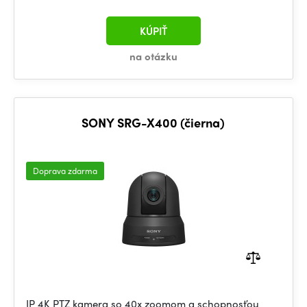
KÚPIŤ
na otázku
SONY SRG-X400 (čierna)
Doprava zdarma
IP 4K PTZ kamera so 40x zoomom a schopnosťou