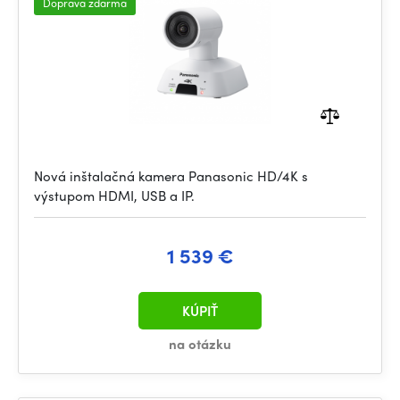
Doprava zdarma
Nová inštalačná kamera Panasonic HD/4K s
výstupom HDMI, USB a IP.
1 539 €
KÚPIŤ
na otázku