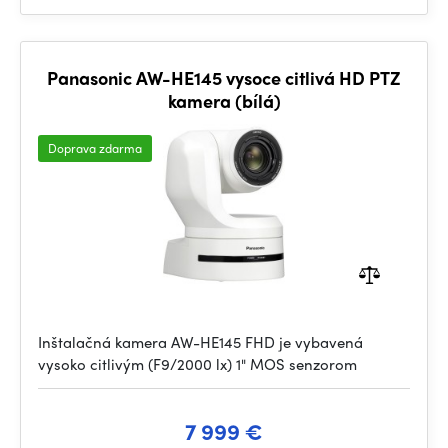
Panasonic AW-HE145 vysoce citlivá HD PTZ
kamera (bílá)
Doprava zdarma
Inštalačná kamera AW-HE145 FHD je vybavená
vysoko citlivým (F9/2000 lx) 1" MOS senzorom
7 999 €