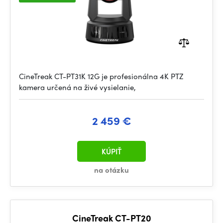
CineTreak CT-PT31K 12G je profesionálna 4K PTZ
kamera určená na živé vysielanie,
2 459 €
KÚPIŤ
na otázku
CineTreak CT-PT20