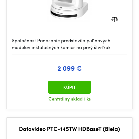
Spoločnosť Panasonic predstavila päť nových
modelov inštalačných kamier na prvý štvrťrok
2 099 €
KÚPIŤ
Centrálny sklad
1 ks
Datavideo PTC-145TW HDBaseT (Biela)