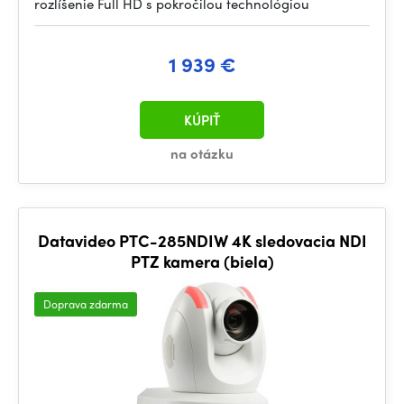
rozlíšenie Full HD s pokročilou technológiou
1 939 €
KÚPIŤ
na otázku
Datavideo PTC-285NDIW 4K sledovacia NDI
PTZ kamera (biela)
Doprava zdarma