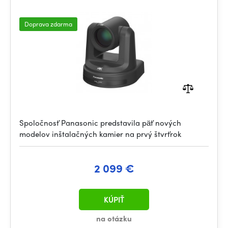
Doprava zdarma
Spoločnosť Panasonic predstavila päť nových
modelov inštalačných kamier na prvý štvrťrok
2 099 €
KÚPIŤ
na otázku