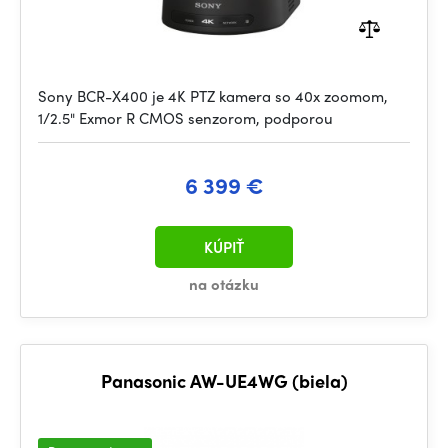
Sony BCR-X400 je 4K PTZ kamera so 40x zoomom,
1/2.5" Exmor R CMOS senzorom, podporou
6 399 €
KÚPIŤ
na otázku
Panasonic AW-UE4WG (biela)