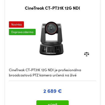
CineTreak CT-PT31K 12G NDI
Novinka
Doprava zdarma
CineTreak CT-PT31K 12G NDI je profesionálna
broadcastová PTZ kamera určená na živé
2 689 €