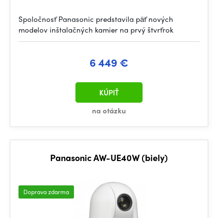
Spoločnosť Panasonic predstavila päť nových
modelov inštalačných kamier na prvý štvrťrok
6 449 €
KÚPIŤ
na otázku
Panasonic AW-UE40W (biely)
Doprava zdarma