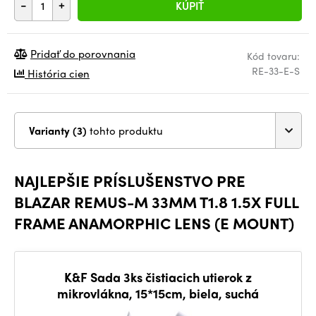
-
+
KÚPIŤ
Pridať do porovnania
Kód tovaru:
RE-33-E-S
História cien
Varianty (3)
tohto produktu
NAJLEPŠIE PRÍSLUŠENSTVO PRE
BLAZAR REMUS-M 33MM T1.8 1.5X FULL
FRAME ANAMORPHIC LENS (E MOUNT)
K&F Sada 3ks čistiacich utierok z
mikrovlákna, 15*15cm, biela, suchá