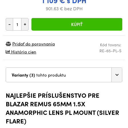
1 109 € s DPH
901.63 € bez DPH
-
+
KÚPIŤ
Pridať do porovnania
Kód tovaru:
RE-65-PL-S
História cien
Varianty (3)
tohto produktu
NAJLEPŠIE PRÍSLUŠENSTVO PRE
BLAZAR REMUS 65MM 1.5X
ANAMORPHIC LENS PL MOUNT (SILVER
FLARE)