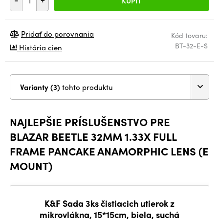
KÚPIŤ
Pridať do porovnania
Kód tovaru:
BT-32-E-S
História cien
Varianty (3)
tohto produktu
NAJLEPŠIE PRÍSLUŠENSTVO PRE
BLAZAR BEETLE 32MM 1.33X FULL
FRAME PANCAKE ANAMORPHIC LENS (E
MOUNT)
K&F Sada 3ks čistiacich utierok z
mikrovlákna, 15*15cm, biela, suchá