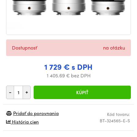
Dostupnosť
na otázku
1 729 € s DPH
1 405.69 € bez DPH
-
+
KÚPIŤ
Pridať do porovnania
Kód tovaru:
BT-324565-E-S
História cien