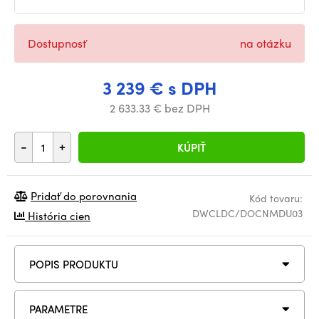
Dostupnosť
na otázku
3 239 € s DPH
2 633.33 € bez DPH
-
+
KÚPIŤ
Pridať do porovnania
Kód tovaru:
DWCLDC/DOCNMDU03
História cien
POPIS PRODUKTU
PARAMETRE