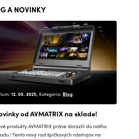
G A NOVINKY
tum:
12. 05. 2025
, Kategória:
Blog
ovinky od AVMATRIX na sklade!
vé produkty AVMATRIX práve dorazili do nášho
ladu ! Tento nový rad špičkových nástrojov na