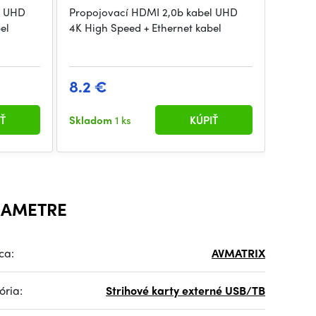
l UHD
Propojovací HDMI 2,0b kabel UHD
el
4K High Speed + Ethernet kabel
8.2 €
Ť
Skladom
1 ks
KÚPIŤ
RAMETRE
ca:
AVMATRIX
ória:
Strihové karty externé USB/TB