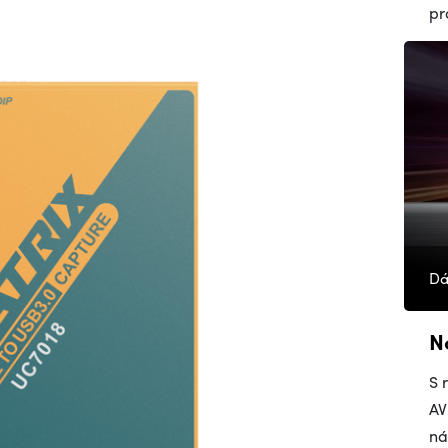
pr
Dá
N
S 
AV
ná