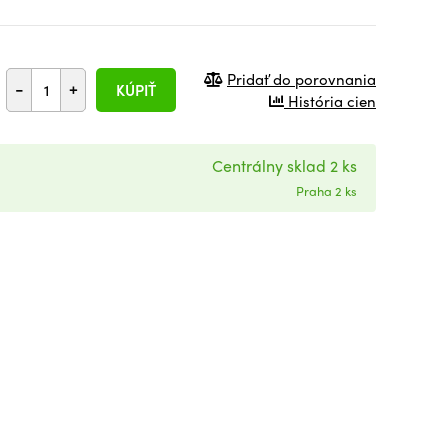
Pridať do porovnania
-
+
KÚPIŤ
História cien
Centrálny sklad 2 ks
Praha 2 ks