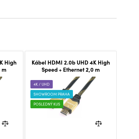
K High
Kábel HDMI 2.0b UHD 4K High
0 m
Speed + Ethernet 2,0 m
4K / UHD
SHOWROOM PRAHA
POSLEDNÝ KUS