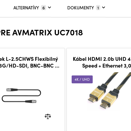
ALTERNATÍVY
DOKUMENTY
6
1
PRE AVMATRIX UC7018
tek L-2.5CHWS Flexibilný
Kábel HDMI 2.0b UHD 4
 3G/HD-SDI, BNC-BNC 5
Speed + Ethernet 3,
m
4K / UHD