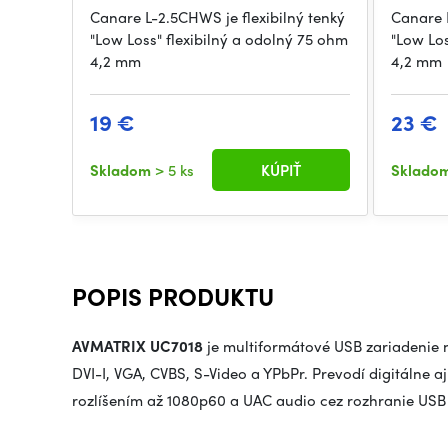
Canare L-2.5CHWS je flexibilný tenký
Canare L
"Low Loss" flexibilný a odolný 75 ohm
"Low Los
4,2 mm
4,2 mm
19 €
23 €
Skladom
> 5 ks
KÚPIŤ
Sklado
POPIS PRODUKTU
AVMATRIX UC7018
je multiformátové USB zariadenie 
DVI-I, VGA, CVBS, S-Video a YPbPr. Prevodí digitálne
rozlíšením až 1080p60 a UAC audio cez rozhranie USB 