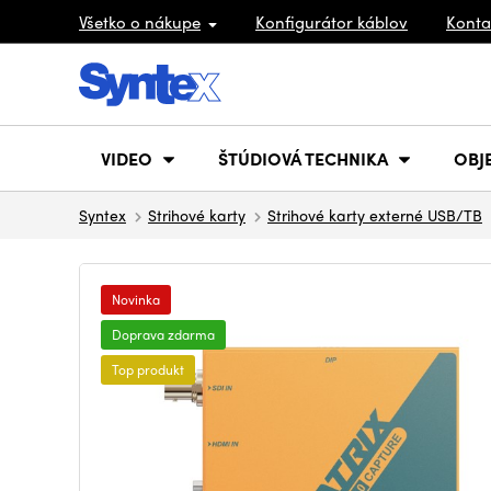
Všetko o nákupe
Konfigurátor káblov
Konta
VIDEO
ŠTÚDIOVÁ TECHNIKA
OBJ
Syntex
Strihové karty
Strihové karty externé USB/TB
Novinka
Doprava zdarma
Top produkt