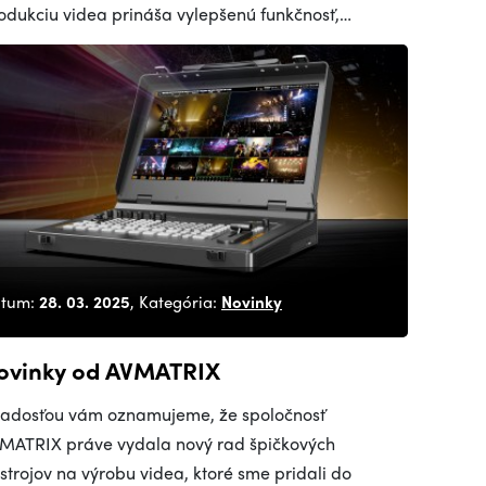
odukciu videa prináša vylepšenú funkčnosť,…
tum:
28. 03. 2025
, Kategória:
Novinky
ovinky od AVMATRIX
radosťou vám oznamujeme, že spoločnosť
MATRIX práve vydala nový rad špičkových
strojov na výrobu videa, ktoré sme pridali do