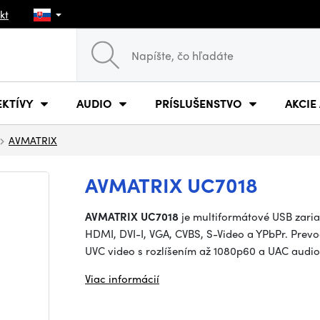
kt
EKTÍVY
AUDIO
PRÍSLUŠENSTVO
AKCIE
AVMATRIX
AVMATRIX UC7018
AVMATRIX UC7018
je multiformátové USB zaria
HDMI, DVI-I, VGA, CVBS, S-Video a YPbPr. Prev
UVC video s rozlíšením až 1080p60 a UAC audio 
Viac informácií