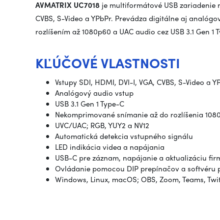
AVMATRIX UC7018
je multiformátové USB zariadenie n
CVBS, S-Video a YPbPr. Prevádza digitálne aj analóg
rozlíšením až 1080p60 a UAC audio cez USB 3.1 Gen 1 
KĽÚČOVÉ VLASTNOSTI
Vstupy SDI, HDMI, DVI-I, VGA, CVBS, S-Video a Y
Analógový audio vstup
USB 3.1 Gen 1 Type-C
Nekomprimované snímanie až do rozlíšenia 108
UVC/UAC; RGB, YUY2 a NV12
Automatická detekcia vstupného signálu
LED indikácia videa a napájania
USB-C pre záznam, napájanie a aktualizáciu fir
Ovládanie pomocou DIP prepínačov a softvéru 
Windows, Linux, macOS; OBS, Zoom, Teams, Twi