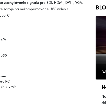
a zachytávanie signálu pre SDI, HDMI, DVI-I, VGA,
BLO
ové zdroje na nekomprimované UVC video s
Type-C.
PbPr
0p60
Dá
mvéru
pre PC
N
tch a vMix
No
sk