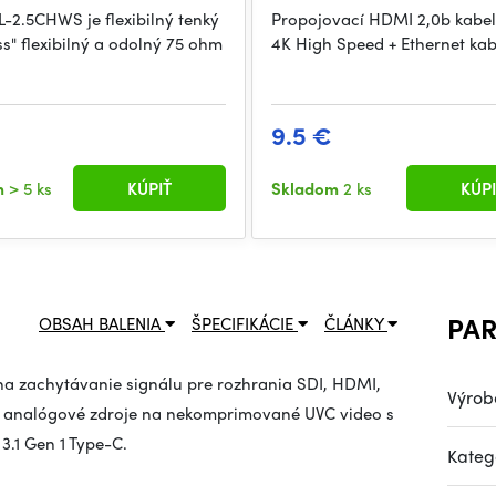
-2.5CHWS je flexibilný tenký
Propojovací HDMI 2,0b kabe
s" flexibilný a odolný 75 ohm
4K High Speed + Ethernet kab
9.5 €
m
> 5 ks
KÚPIŤ
Skladom
2 ks
KÚPI
PA
OBSAH BALENIA
ŠPECIFIKÁCIE
ČLÁNKY
na zachytávanie signálu pre rozhrania SDI, HDMI,
Výrob
 aj analógové zdroje na nekomprimované UVC video s
3.1 Gen 1 Type-C.
Kateg