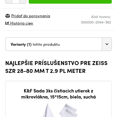
Pridať do porovnania
Kód tovaru:
000000-2594-362
História cien
Varianty (1)
tohto produktu
NAJLEPŠIE PRÍSLUŠENSTVO PRE ZEISS
SZR 28-80 MM T 2.9 PL METER
K&F Sada 3ks čistiacich utierok z
mikrovlákna, 15*15cm, biela, suchá