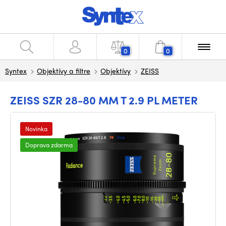
0
0
Syntex
Objektívy a filtre
Objektívy
ZEISS
ZEISS SZR 28-80 MM T 2.9 PL METER
Novinka
Doprava zdarma