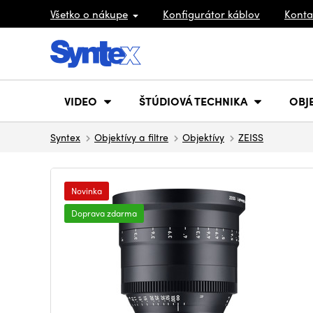
Všetko o nákupe
Konfigurátor káblov
Konta
VIDEO
ŠTÚDIOVÁ TECHNIKA
OBJ
Syntex
Objektívy a filtre
Objektívy
ZEISS
Novinka
Doprava zdarma