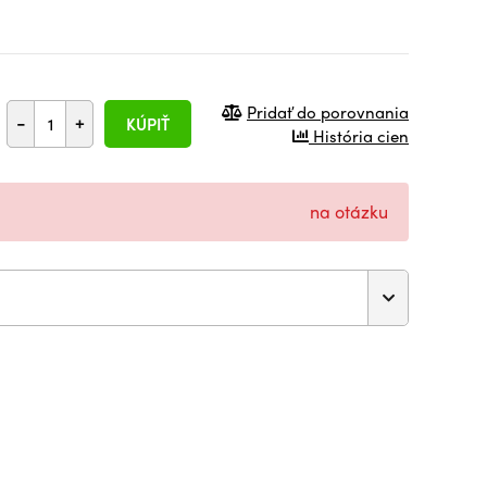
Pridať do porovnania
-
+
KÚPIŤ
História cien
na otázku