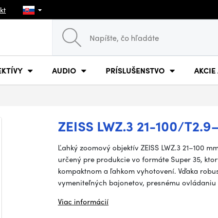
kt
EKTÍVY
AUDIO
PRÍSLUŠENSTVO
AKCIE
ZEISS LWZ.3 21-100/T2.9
Ľahký zoomový objektív ZEISS LWZ.3 21–100 mm 
určený pre produkcie vo formáte Super 35, kt
kompaktnom a ľahkom vyhotovení. Vďaka robust
vymeniteľných bajonetov, presnému ovládaniu
Viac informácií