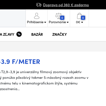
Doprava od 360 € zadarmo
0
0
Prihlásenie
Porovnanie
0
€
 A ZĽAVY
BAZÁR
ZNAČKY
–3.9 F/METER
T2,9–3,9 je univerzálny filmový zoomový objektív
orý ponúka pôsobivý takmer 5-násobný rozsah zoomu v
nému telu v kinematografickom štýle, systému
 zaostrenia…