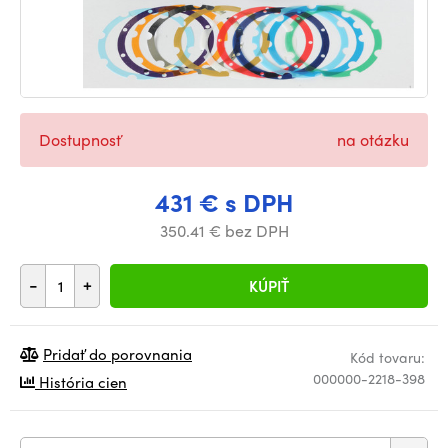
Dostupnosť
na otázku
431 € s DPH
350.41 € bez DPH
-
+
KÚPIŤ
Pridať do porovnania
Kód tovaru:
000000-2218-398
História cien