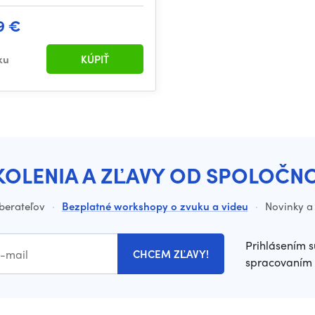
9 €
ku
KÚPIŤ
KOLENIA A ZĽAVY OD SPOLOČN
dberateľov
·
Bezplatné workshopy o zvuku a videu
·
Novinky a 
Prihlásením s
CHCEM ZĽAVY!
spracovaním 