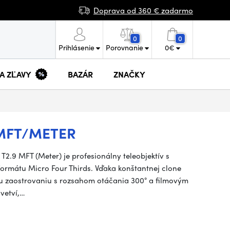
Doprava od 360 € zadarmo
0
0
Prihlásenie
Porovnanie
0
€
 A ZĽAVY
BAZÁR
ZNAČKY
 MFT/METER
.9 MFT (Meter) je profesionálny teleobjektív s
ormátu Micro Four Thirds. Vďaka konštantnej clone
u zaostrovaniu s rozsahom otáčania 300° a filmovým
vetví,…