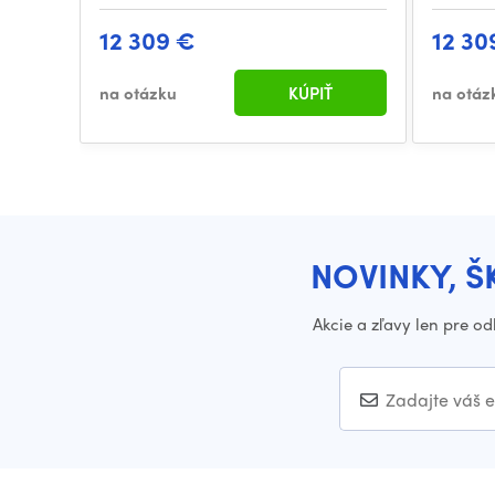
12 309 €
12 30
na otázku
KÚPIŤ
na otáz
NOVINKY, Š
Akcie a zľavy len pre o