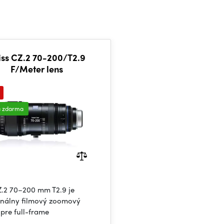
iss CZ.2 70-200/T2.9
F/Meter lens
a zdarma
Z.2 70–200 mm T2.9 je
onálny filmový zoomový
 pre full-frame