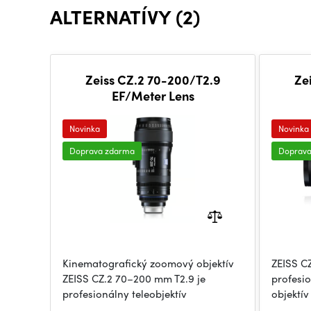
ALTERNATÍVY (2)
Zeiss CZ.2 70-200/T2.9
Ze
EF/Meter Lens
Novinka
Novinka
Doprava zdarma
Doprav
Kinematografický zoomový objektív
ZEISS C
ZEISS CZ.2 70–200 mm T2.9 je
profesi
profesionálny teleobjektív
objektív