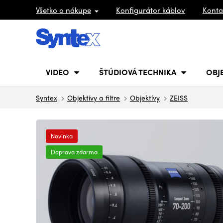
Všetko o nákupe
Konfigurátor káblov
Konta
VIDEO
ŠTÚDIOVÁ TECHNIKA
OBJ
Syntex
Objektívy a filtre
Objektívy
ZEISS
Novinka
Doprava zdarma