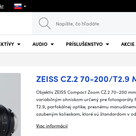
kt
EKTÍVY
AUDIO
PRÍSLUŠENSTVO
AKCIE
ZEISS CZ.2 70-200/T2.9
Objektív ZEISS Compact Zoom CZ.2 70–200 mm T2
variabilným ohniskom určený pre fotoaparáty f
T2.9, parfokálnej optike, presnému manuálnem
ozubeným kolieskam, ktoré sú štandardom v od
Viac informácií