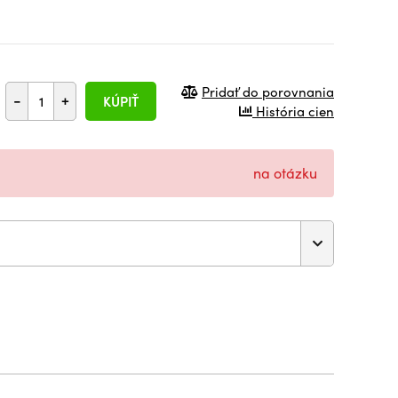
Pridať do porovnania
-
+
KÚPIŤ
História cien
na otázku