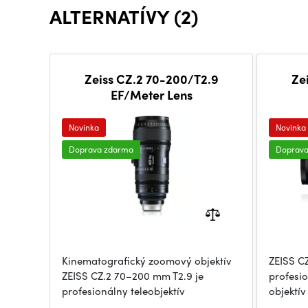
ALTERNATÍVY (2)
Zeiss CZ.2 70-200/T2.9
Ze
EF/Meter Lens
Novinka
Novinka
Doprava zdarma
Doprav
Kinematografický zoomový objektív
ZEISS C
ZEISS CZ.2 70–200 mm T2.9 je
profesi
profesionálny teleobjektív
objektív