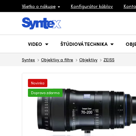
Všetko o nákupe
Konfigurátor káblov
Konta
VIDEO
ŠTÚDIOVÁ TECHNIKA
OBJ
Syntex
Objektívy a filtre
Objektívy
ZEISS
Novinka
Doprava zdarma