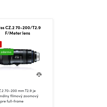
iss CZ.2 70-200/T2.9
F/Meter lens
a zdarma
Z.2 70–200 mm T2.9 je
onálny filmový zoomový
 pre full-frame