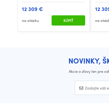
12 309 €
12 30
na otázku
KÚPIŤ
na otáz
NOVINKY, Š
Akcie a zľavy len pre o