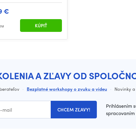
9 €
ku
KÚPIŤ
KOLENIA A ZĽAVY OD SPOLOČN
dberateľov
·
Bezplatné workshopy o zvuku a videu
·
Novinky a 
Prihlásením s
CHCEM ZĽAVY!
spracovaním 