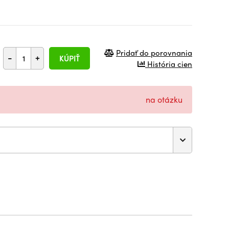
Pridať do porovnania
-
+
KÚPIŤ
História cien
na otázku