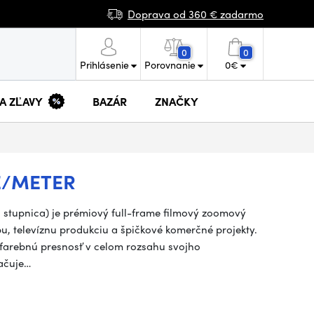
Doprava od 360 € zadarmo
0
0
Prihlásenie
Porovnanie
0
€
 A ZĽAVY
BAZÁR
ZNAČKY
 E/METER
 stupnica) je prémiový full-frame filmový zoomový
bu, televíznu produkciu a špičkové komerčné projekty.
 farebnú presnosť v celom rozsahu svojho
ačuje…