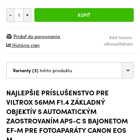
-
+
KÚPIŤ
Pridať do porovnania
Kód tovaru:
viltroxaf5614m
História cien
Varianty (3)
tohto produktu
NAJLEPŠIE PRÍSLUŠENSTVO PRE
VILTROX 56MM F1.4 ZÁKLADNÝ
OBJEKTÍV S AUTOMATICKÝM
ZAOSTROVANÍM APS-C S BAJONETOM
EF-M PRE FOTOAPARÁTY CANON EOS
M