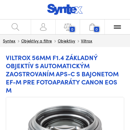
0
0
Syntex
Objektívy a filtre
Objektívy
Viltrox
VILTROX 56MM F1.4 ZÁKLADNÝ
OBJEKTÍV S AUTOMATICKÝM
ZAOSTROVANÍM APS-C S BAJONETOM
EF-M PRE FOTOAPARÁTY CANON EOS
M