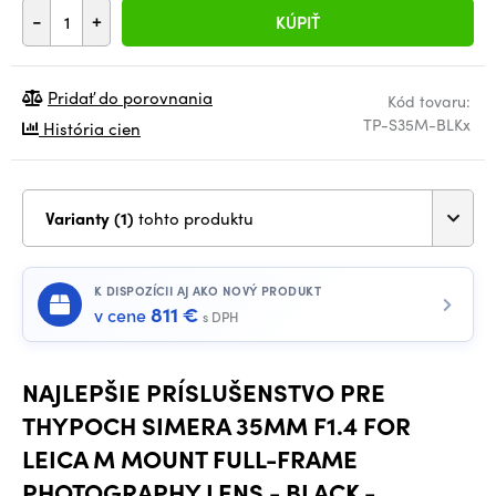
-
+
KÚPIŤ
Pridať do porovnania
Kód tovaru:
TP-S35M-BLKx
História cien
Varianty (1)
tohto produktu
K DISPOZÍCII AJ AKO NOVÝ PRODUKT
811 €
v cene
s DPH
NAJLEPŠIE PRÍSLUŠENSTVO PRE
THYPOCH SIMERA 35MM F1.4 FOR
LEICA M MOUNT FULL-FRAME
PHOTOGRAPHY LENS - BLACK -