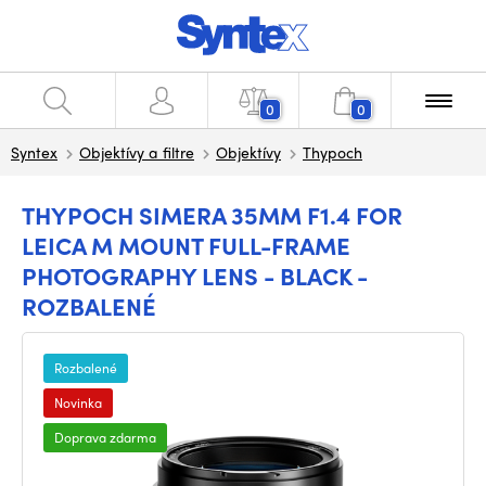
0
0
Syntex
Objektívy a filtre
Objektívy
Thypoch
THYPOCH SIMERA 35MM F1.4 FOR
LEICA M MOUNT FULL-FRAME
PHOTOGRAPHY LENS - BLACK -
ROZBALENÉ
Rozbalené
Novinka
Doprava zdarma