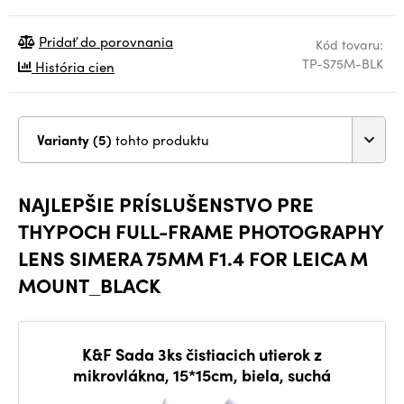
Pridať do porovnania
Kód tovaru:
TP-S75M-BLK
História cien
Varianty (5)
tohto produktu
NAJLEPŠIE PRÍSLUŠENSTVO PRE
THYPOCH FULL-FRAME PHOTOGRAPHY
LENS SIMERA 75MM F1.4 FOR LEICA M
MOUNT_BLACK
K&F Sada 3ks čistiacich utierok z
mikrovlákna, 15*15cm, biela, suchá