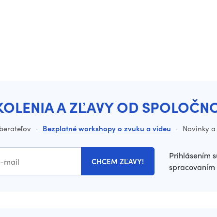
KOLENIA A ZĽAVY OD SPOLOČN
dberateľov
·
Bezplatné workshopy o zvuku a videu
·
Novinky a 
Prihlásením s
CHCEM ZĽAVY!
spracovaním 