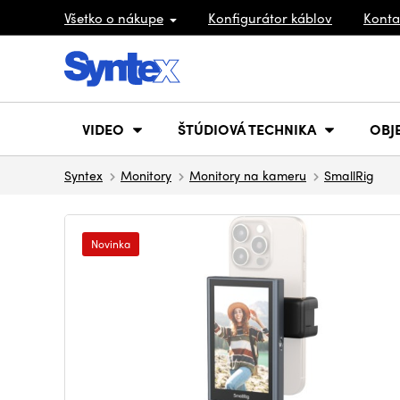
Všetko o nákupe
Konfigurátor káblov
Konta
VIDEO
ŠTÚDIOVÁ TECHNIKA
OBJ
Syntex
Monitory
Monitory na kameru
SmallRig
Novinka