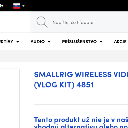
kt
EKTÍVY
AUDIO
PRÍSLUŠENSTVO
AKCIE
SMALLRIG WIRELESS VI
(VLOG KIT) 4851
Tento produkt už nie je v na
vhodnú alternatívu alebo no