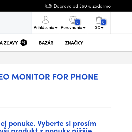
Doprava od 360 € zadarmo
0
0
Prihlásenie
Porovnanie
0
€
 A ZĽAVY
BAZÁR
ZNAČKY
DEO MONITOR FOR PHONE
šej ponuke. Vyberte si prosím
vší produkt z ponuky nižšie.