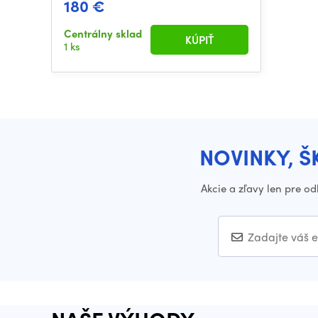
180 €
Centrálny sklad
KÚPIŤ
1 ks
NOVINKY, Š
Akcie a zľavy len pre o