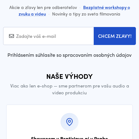
Akcie a zľavy len pre odberateľov
·
Bezplatné workshopy o
zvuku a videu
·
Novinky a tipy zo sveta filmovania
CHCEM ZĽAVY!
Prihlásením súhlasíte so spracovaním osobných údajov
NAŠE VÝHODY
Viac ako len e-shop — sme partnerom pre vašu audio a
video produkciu
Showroom v Bratislave aj v Prahe