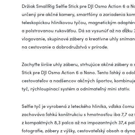
Držiak SmallRig Selfie Stick pre DJI Osmo Action 6 a N
určený pre akčné kamery, smartfóny a zariadenia kom
teleskopickou hliníkovou tyčou, magnetickým adapté
a polstrovanou rukoväťou. Dá sa vysunúť až na dĺžku 3
vlogovanie, skupinové zábery a kreatívne uhly sníma
na cestovanie a dobrodružstvá v prírode.
Zachyťte širšie uhly záberu, strhujúce akčné zábery a 
Stick pre DJI Osmo Action 6 a Nano. Tento ľahký a odo
cestovateľov a nadšencov akčných športov, kombinuje
tyč, rýchloupínací systém a odnímateľný mini statív.
Selfie tyč je vyrobená z leteckého hliníka, vďaka čom
zachováva ľahkú konštrukciu s hmotnosťou iba 7,7 oz (2
z kompaktných 8,3 palca až na impozantných 37,4 palc
fotografie, zábery z výšky, cestovateľský obsah a dyn