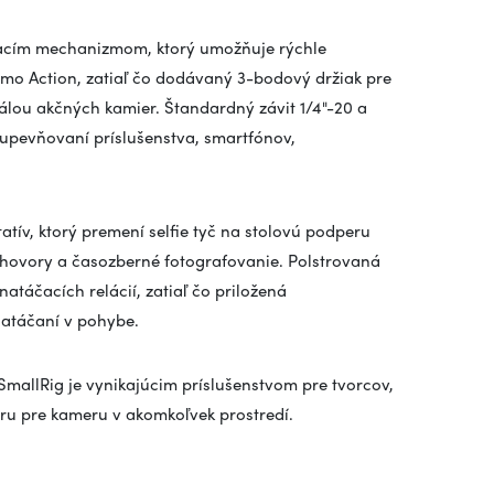
nacím mechanizmom, ktorý umožňuje rýchle
smo Action, zatiaľ čo dodávaný 3-bodový držiak pre
álou akčných kamier. Štandardný závit 1/4"-20 a
i upevňovaní príslušenstva, smartfónov,
atív, ktorý premení selfie tyč na stolovú podperu
eohovory a časozberné fotografovanie. Polstrovaná
atáčacích relácií, zatiaľ čo priložená
natáčaní v pohybe.
SmallRig je vynikajúcim príslušenstvom pre tvorcov,
poru pre kameru v akomkoľvek prostredí.