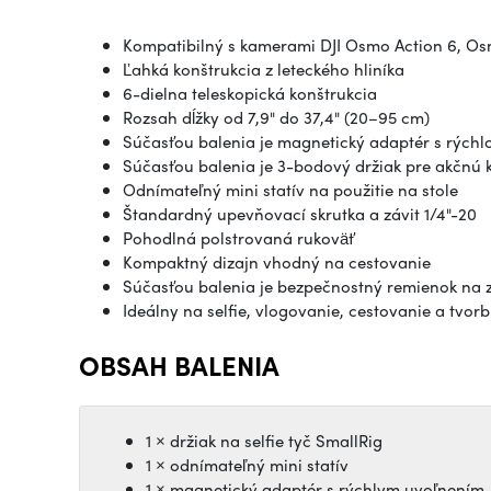
Kompatibilný s kamerami DJI Osmo Action 6, O
Ľahká konštrukcia z leteckého hliníka
6-dielna teleskopická konštrukcia
Rozsah dĺžky od 7,9" do 37,4" (20–95 cm)
Súčasťou balenia je magnetický adaptér s rých
Súčasťou balenia je 3-bodový držiak pre akčnú
Odnímateľný mini statív na použitie na stole
Štandardný upevňovací skrutka a závit 1/4"-20
Pohodlná polstrovaná rukoväť
Kompaktný dizajn vhodný na cestovanie
Súčasťou balenia je bezpečnostný remienok na 
Ideálny na selfie, vlogovanie, cestovanie a tvor
OBSAH BALENIA
1 × držiak na selfie tyč SmallRig
1 × odnímateľný mini statív
1 × magnetický adaptér s rýchlym uvoľnením