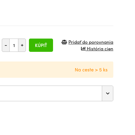
Pridať do porovnania
-
+
KÚPIŤ
História cien
Na ceste > 5 ks