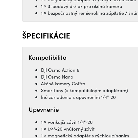
1 × 3-bodový držiak pre akčnú kameru
1 × bezpečnostný remienok na zápästie / šnú
ŠPECIFIKÁCIE
Kompatibilita
DJI Osmo Action 6
DJI Osmo Nano
Akčné kamery GoPro
Smartfóny (s kompatibilným adaptérom)
Iné zariadenia s upevnením 1/4"-20
Upevnenie
1 × vonkajší závit 1/4"-20
1 × 1/4"-20 vnútorný závit
1 × magnetický adaptér s rýchloupínaním