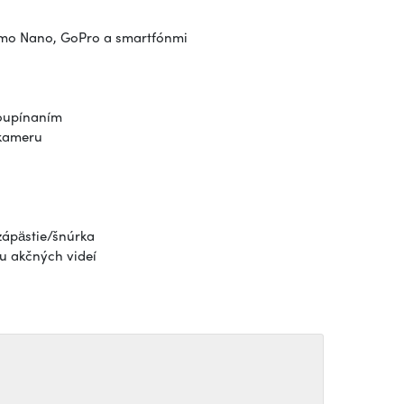
smo Nano, GoPro a smartfónmi
loupínaním
 kameru
zápästie/šnúrka
bu akčných videí