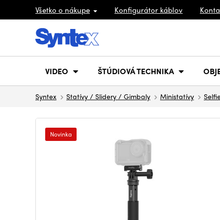
Všetko o nákupe
Konfigurátor káblov
Konta
VIDEO
ŠTÚDIOVÁ TECHNIKA
OBJ
Syntex
Statívy / Slidery / Gimbaly
Ministatívy
Selfi
Novinka