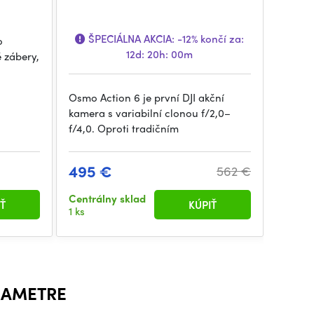
ŠPECIÁLNA AKCIA:
-12%
končí za:
o
12d: 20h: 00m
 zábery,
Osmo Action 6 je první DJI akční
kamera s variabilní clonou f/2,0–
f/4,0. Oproti tradičním
495 €
562 €
Centrálny sklad
Ť
KÚPIŤ
1 ks
RAMETRE