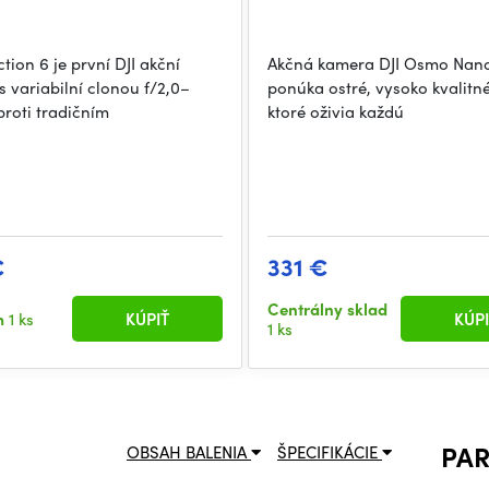
ion 6 je první DJI akční
Akčná kamera DJI Osmo Nan
 variabilní clonou f/2,0–
ponúka ostré, vysoko kvalitné
proti tradičním
ktoré oživia každú
€
331 €
Centrálny sklad
m
1 ks
KÚPIŤ
KÚPI
1 ks
PA
OBSAH BALENIA
ŠPECIFIKÁCIE