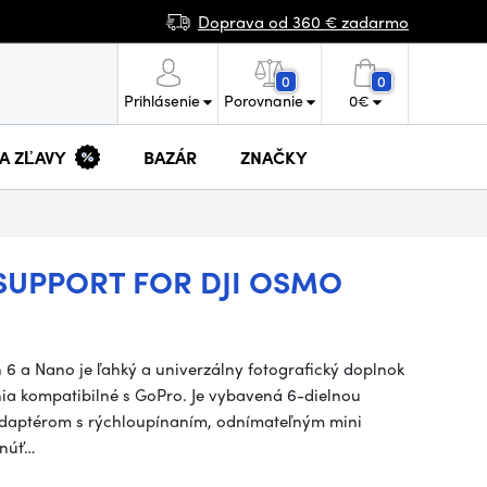
Doprava od 360 € zadarmo
0
0
Prihlásenie
Porovnanie
0
€
 A ZĽAVY
BAZÁR
ZNAČKY
 SUPPORT FOR DJI OSMO
n 6 a Nano je ľahký a univerzálny fotografický doplnok
ia kompatibilné s GoPro. Je vybavená 6-dielnou
adaptérom s rýchloupínaním, odnímateľným mini
unúť…