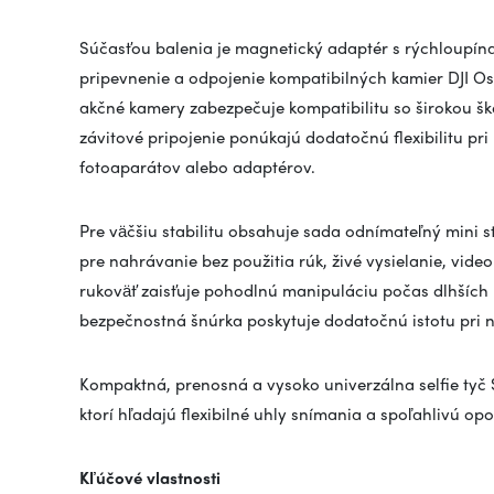
Súčasťou balenia je magnetický adaptér s rýchloupí
pripevnenie a odpojenie kompatibilných kamier DJI O
akčné kamery zabezpečuje kompatibilitu so širokou šk
závitové pripojenie ponúkajú dodatočnú flexibilitu pr
fotoaparátov alebo adaptérov.
Pre väčšiu stabilitu obsahuje sada odnímateľný mini st
pre nahrávanie bez použitia rúk, živé vysielanie, vid
rukoväť zaisťuje pohodlnú manipuláciu počas dlhších n
bezpečnostná šnúrka poskytuje dodatočnú istotu pri 
Kompaktná, prenosná a vysoko univerzálna selfie tyč 
ktorí hľadajú flexibilné uhly snímania a spoľahlivú o
Kľúčové vlastnosti