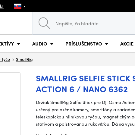
kt
EKTÍVY
AUDIO
PRÍSLUŠENSTVO
AKCIE
e tyče
SmallRig
SMALLRIG SELFIE STICK
ACTION 6 / NANO 6362
Držiak SmallRig Selfie Stick pre DJI Osmo Actio
určený pre akčné kamery, smartfóny a zariaden
teleskopickou hliníkovou tyčou, magnetickým 
statívom a polstrovanou rukoväťou. Dá sa vys