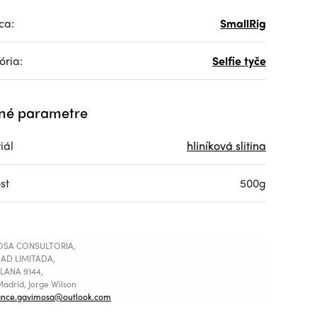
ca:
SmallRig
ória:
Selfie tyče
né parametre
iál
hliníková slitina
st
500g
SA CONSULTORIA,
AD LIMITADA,
LANA 9144,
adrid, Jorge Wilson
ance.gavimosa@outlook.com