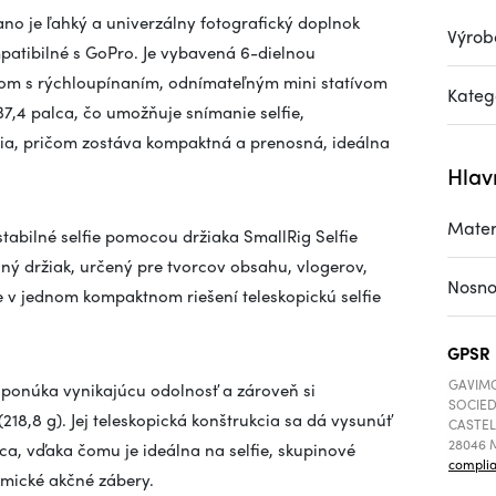
ano je ľahký a univerzálny fotografický doplnok
Výrob
patibilné s GoPro. Je vybavená 6-dielnou
rom s rýchloupínaním, odnímateľným mini statívom
Kateg
7,4 palca, čo umožňuje snímanie selfie,
nia, pričom zostáva kompaktná a prenosná, ideálna
Hlav
Mater
stabilné selfie pomocou držiaka SmallRig Selfie
lný držiak, určený pre tvorcov obsahu, vlogerov,
Nosno
 v jednom kompaktnom riešení teleskopickú selfie
GPSR
GAVIMO
u ponúka vynikajúcu odolnosť a zároveň si
SOCIED
18,8 g). Jej teleskopická konštrukcia sa dá vysunúť
CASTEL
28046 M
a, vďaka čomu je ideálna na selfie, skupinové
compli
amické akčné zábery.