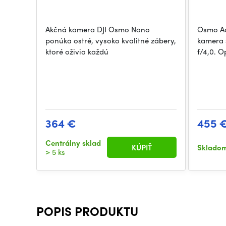
Akčná kamera DJI Osmo Nano
Osmo Act
ponúka ostré, vysoko kvalitné zábery,
kamera s
ktoré oživia každú
f/4,0. O
364 €
455 
Centrálny sklad
KÚPIŤ
Sklado
> 5 ks
POPIS PRODUKTU