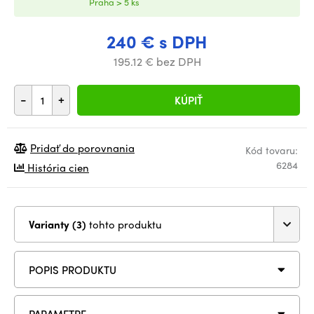
Praha > 5 ks
240 € s DPH
195.12 € bez DPH
-
+
KÚPIŤ
Pridať do porovnania
Kód tovaru:
6284
História cien
Varianty (3)
tohto produktu
POPIS PRODUKTU
PARAMETRE