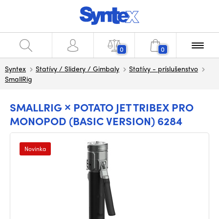
0
0
Syntex
Statívy / Slidery / Gimbaly
Statívy - príslušenstvo
SmallRig
SMALLRIG × POTATO JET TRIBEX PRO
MONOPOD (BASIC VERSION) 6284
Novinka