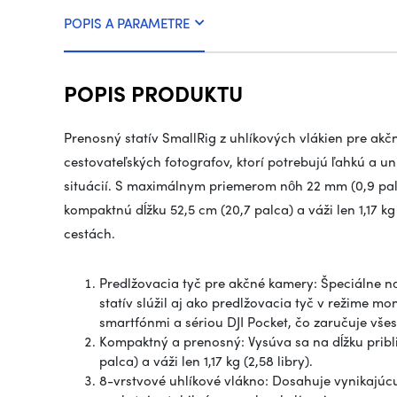
POPIS A PARAMETRE
POPIS PRODUKTU
Prenosný statív SmallRig z uhlíkových vlákien pre akč
cestovateľských fotografov, ktorí potrebujú ľahkú a u
situácií. S maximálnym priemerom nôh 22 mm (0,9 palc
kompaktnú dĺžku 52,5 cm (20,7 palca) a váži len 1,17 kg 
cestách.
Predlžovacia tyč pre akčné kamery: Špeciálne n
statív slúžil aj ako predlžovacia tyč v režime 
smartfónmi a sériou DJI Pocket, čo zaručuje vše
Kompaktný a prenosný: Vysúva sa na dĺžku približ
palca) a váži len 1,17 kg (2,58 libry).
8-vrstvové uhlíkové vlákno: Dosahuje vynikajú