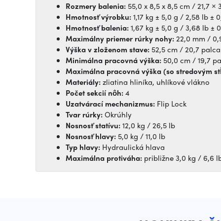
Rozmery balenia:
55,0 x 8,5 x 8,5 cm / 21,7 × 
Hmotnosť výrobku:
1,17 kg ± 5,0 g / 2,58 lb ± 0
Hmotnosť balenia:
1,67 kg ± 5,0 g / 3,68 lb ± 0
Maximálny priemer rúrky nohy:
22,0 mm / 0,
Výška v zloženom stave:
52,5 cm / 20,7 palca
Minimálna pracovná výška:
50,0 cm / 19,7 pa
Maximálna pracovná výška (so stredovým st
Materiály:
zliatina hliníka, uhlíkové vlákno
Počet sekcií nôh:
4
Uzatvárací mechanizmus:
Flip Lock
Tvar rúrky:
Okrúhly
Nosnosť statívu:
12,0 kg / 26,5 lb
Nosnosť hlavy:
5,0 kg / 11,0 lb
Typ hlavy:
Hydraulická hlava
Maximálna protiváha:
približne 3,0 kg / 6,6 l