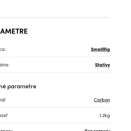
RAMETRE
ca:
SmallRig
ória:
Statívy
né parametre
iál
Carbon
osť
1.2kg
ozpery
Bez rozpery