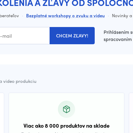
KOLENIA A ZĽAVY OD SPOLOČN
dberateľov
·
Bezplatné workshopy o zvuku a videu
·
Novinky a 
Prihlásením s
CHCEM ZĽAVY!
spracovaním 
a video produkciu
Viac ako 8 000 produktov na sklade