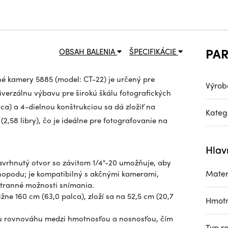
PA
OBSAH BALENIA
ŠPECIFIKÁCIE
né kamery 5885 (model: CT-22) je určený pre
Výrob
niverzálnu výbavu pre širokú škálu fotografických
a) a 4-dielnou konštrukciou sa dá zložiť na
Kateg
(2,58 libry), čo je ideálne pre fotografovanie na
Hlav
avrhnutý otvor so závitom 1/4"-20 umožňuje, aby
Mater
monopodu; je kompatibilný s akčnými kamerami,
stranné možnosti snímania.
ne 160 cm (63,0 palca), zloží sa na 52,5 cm (20,7
Hmotn
cu rovnováhu medzi hmotnosťou a nosnosťou, čím
Typ r