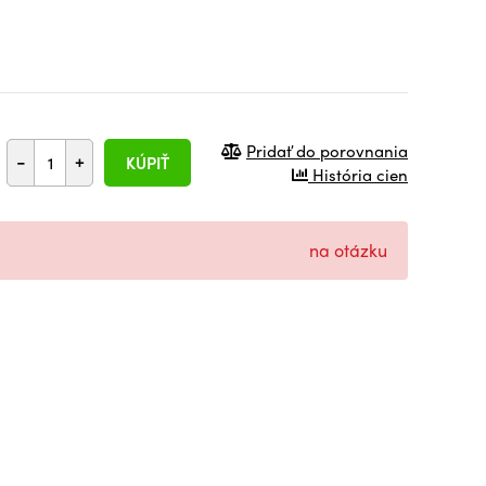
Pridať do porovnania
-
+
KÚPIŤ
História cien
na otázku