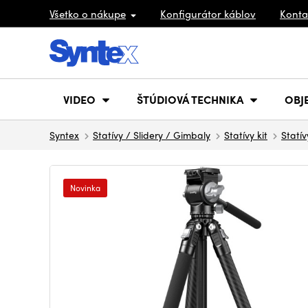
Všetko o nákupe
Konfigurátor káblov
Konta
VIDEO
ŠTÚDIOVÁ TECHNIKA
OBJ
Syntex
Statívy / Slidery / Gimbaly
Statívy kit
Statív
Novinka