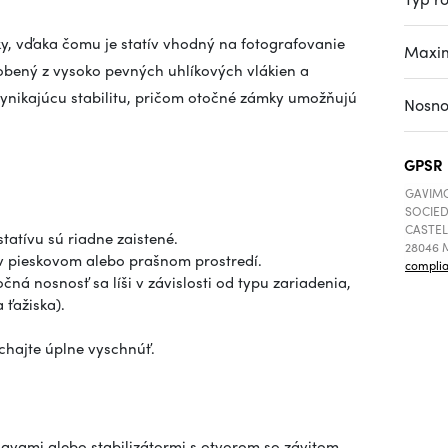
ky, vďaka čomu je statív vhodný na fotografovanie
Maxim
vyrobený z vysoko pevných uhlíkových vlákien a
nikajúcu stabilitu, pričom otočné zámky umožňujú
Nosno
GPSR
GAVIMO
SOCIED
CASTEL
tatívu sú riadne zaistené.
28046 M
v v pieskovom alebo prašnom prostredí.
compli
čná nosnosť sa líši v závislosti od typu zariadenia,
 ťažiska).
echajte úplne vyschnúť.
lavami alebo stabilizátormi s otvorom so závitom