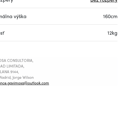
álna výška
160cm
sť
12kg
SA CONSULTORIA,
AD LIMITADA,
LANA 9144,
adrid, Jorge Wilson
ance.gavimosa@outlook.com