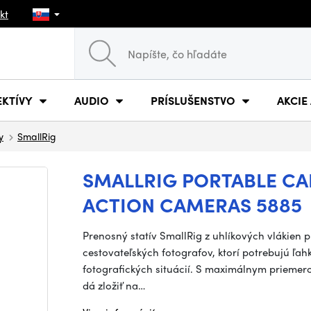
kt
EKTÍVY
AUDIO
PRÍSLUŠENSTVO
AKCIE
y
SmallRig
SMALLRIG PORTABLE CA
ACTION CAMERAS 5885
Prenosný statív SmallRig z uhlíkových vlákien 
cestovateľských fotografov, ktorí potrebujú ľah
fotografických situácií. S maximálnym priemer
dá zložiť na…