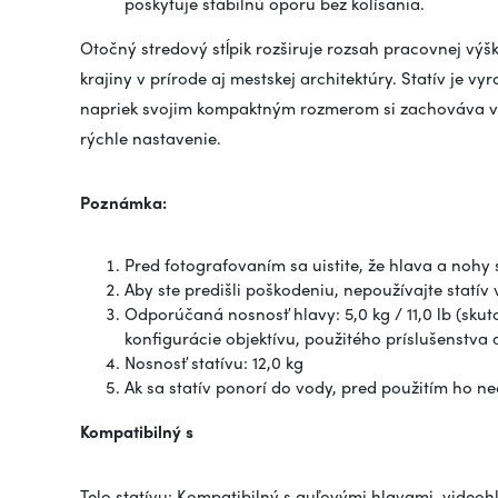
poskytuje stabilnú oporu bez kolísania.
Otočný stredový stĺpik rozširuje rozsah pracovnej výš
krajiny v prírode aj mestskej architektúry. Statív je 
napriek svojim kompaktným rozmerom si zachováva vy
rýchle nastavenie.
Poznámka:
Pred fotografovaním sa uistite, že hlava a nohy s
Aby ste predišli poškodeniu, nepoužívajte statí
Odporúčaná nosnosť hlavy: 5,0 kg / 11,0 lb (skuto
konfigurácie objektívu, použitého príslušenstva a
Nosnosť statívu: 12,0 kg
Ak sa statív ponorí do vody, pred použitím ho n
Kompatibilný s
Telo statívu: Kompatibilný s guľovými hlavami, videoh