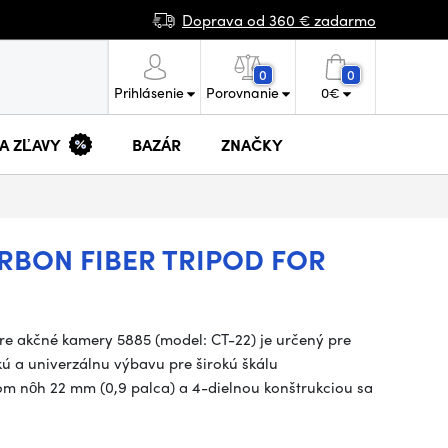
Doprava od 360 € zadarmo
0
0
Prihlásenie
Porovnanie
0
€
 A ZĽAVY
BAZÁR
ZNAČKY
RBON FIBER TRIPOD FOR
pre akčné kamery 5885 (model: CT-22) je určený pre
kú a univerzálnu výbavu pre širokú škálu
om nôh 22 mm (0,9 palca) a 4-dielnou konštrukciou sa