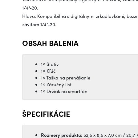
1/4"-20.
Hlava: Kompatibilná s digitálnymi zrkadlovkami, bez
závitom 1/4"-20.
OBSAH BALENIA
1× Stativ
1× Kľúč
1× Taška na prenášanie
1× Záručný list
1× Držiak na smartfón
ŠPECIFIKÁCIE
Rozmery produktu:
52,5 x 8,5 x 7,0 cm / 20,7 