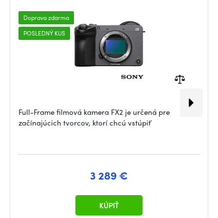
Doprava zdarma
POSLEDNÝ KUS
Full-Frame filmová kamera FX2 je určená pre
začínajúcich tvorcov, ktorí chcú vstúpiť
3 289 €
KÚPIŤ