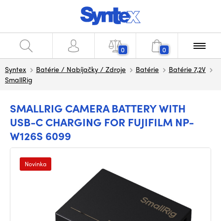
0
0
Syntex
Batérie / Nabíjačky / Zdroje
Batérie
Batérie 7,2V
SmallRig
SMALLRIG CAMERA BATTERY WITH
USB-C CHARGING FOR FUJIFILM NP-
W126S 6099
Novinka