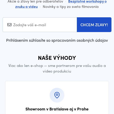
Akcie a zľavy len pre odberateľov
·
Bezplatné workshopy o
zvuku a videu
·
Novinky a tipy zo sveta filmovania
CHCEM ZĽAVY!
Prihlásením súhlasíte so spracovaním osobných údajov
NAŠE VÝHODY
Viac ako len e-shop — sme partnerom pre vašu audio a
video produkciu
Showroom v Bratislave aj v Prahe