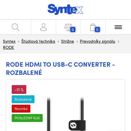
0
0
Syntex
Štúdiová technika
Strižne
Prevodníky signálu
RODE
RODE HDMI TO USB-C CONVERTER -
ROZBALENÉ
-11 %
Rozbalené
Novinka
POSLEDNÝ KUS