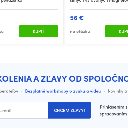
 peňaženka
silných vstavaných magneto
56 €
ku
KÚPIŤ
na otázku
KÚPI
KOLENIA A ZĽAVY OD SPOLOČN
dberateľov
·
Bezplatné workshopy o zvuku a videu
·
Novinky a 
Prihlásením s
CHCEM ZĽAVY!
spracovaním 