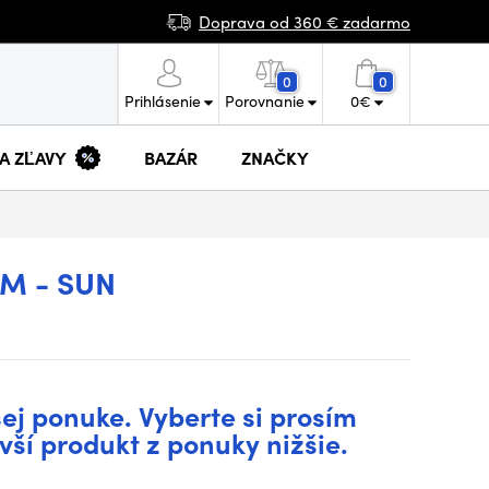
Doprava od 360 € zadarmo
0
0
Prihlásenie
Porovnanie
0
€
 A ZĽAVY
BAZÁR
ZNAČKY
IM - SUN
šej ponuke. Vyberte si prosím
vší produkt z ponuky nižšie.