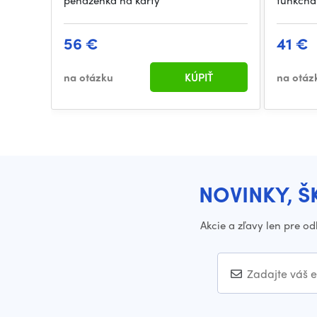
peňaženka na karty
funkčná
56 €
41 €
na otázku
KÚPIŤ
na otáz
NOVINKY, Š
Akcie a zľavy len pre o