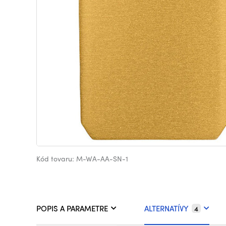
Kód tovaru: M-WA-AA-SN-1
POPIS A PARAMETRE
ALTERNATÍVY
4