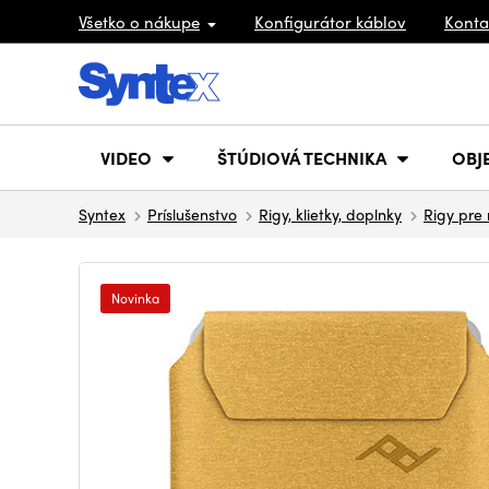
Všetko o nákupe
Konfigurátor káblov
Konta
VIDEO
ŠTÚDIOVÁ TECHNIKA
OBJ
Syntex
Príslušenstvo
Rigy, klietky, doplnky
Rigy pre 
Novinka