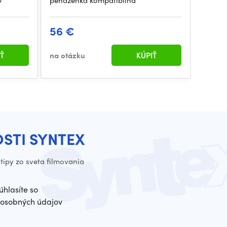
v
peňaženka kompatibilná
56 €
Ť
na otázku
KÚPIŤ
OSTI SYNTEX
tipy zo sveta filmovania
úhlasíte so
osobných údajov