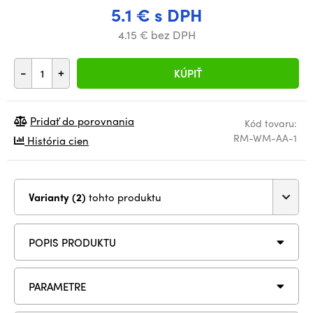
5.1 € s DPH
4.15 € bez DPH
-
+
KÚPIŤ
Pridať do porovnania
Kód tovaru:
RM-WM-AA-1
História cien
Varianty (2)
tohto produktu
POPIS PRODUKTU
PARAMETRE