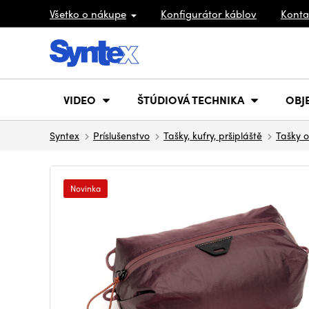
Všetko o nákupe
Konfigurátor káblov
Konta
VIDEO
ŠTÚDIOVÁ TECHNIKA
OBJ
Syntex
Príslušenstvo
Tašky, kufry, pršipláště
Tašky o
Novinka