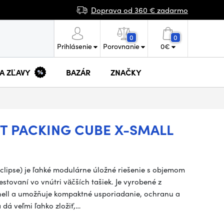
Doprava od 360 € zadarmo
0
0
Prihlásenie
Porovnanie
0
€
 A ZĽAVY
BAZÁR
ZNAČKY
HT PACKING CUBE X-SMALL
clipse) je ľahké modulárne úložné riešenie s objemom
cestovaní vo vnútri väčších tašiek. Je vyrobené z
Shell a umožňuje kompaktné usporiadanie, ochranu a
dá veľmi ľahko zložiť,…