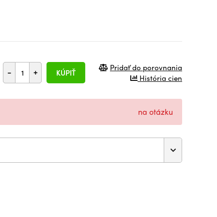
Pridať do porovnania
-
+
KÚPIŤ
História cien
na otázku