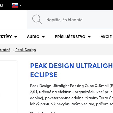
kt
EKTÍVY
AUDIO
PRÍSLUŠENSTVO
AKCIE
statné
Peak Design
PEAK DESIGN ULTRALIG
ECLIPSE
Peak Design Ultralight Packing Cube X-Small (E
2,5 l, určené na efektívnu organizáciu vecí pri 
odolnej, poveternostne odolnej tkaniny Terra 
ľahký prístup k nevyhnutným veciam, pričom sa 