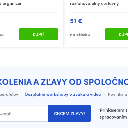
ý organizér
rozťahovateľný cestovný
51 €
ku
KÚPIŤ
na otázku
KÚPI
KOLENIA A ZĽAVY OD SPOLOČN
dberateľov
·
Bezplatné workshopy o zvuku a videu
·
Novinky a 
Prihlásením s
CHCEM ZĽAVY!
spracovaním 