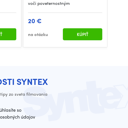
voči poveternostným
povete
20 €
31 €
Ť
na otázku
KÚPIŤ
na otá
OSTI SYNTEX
tipy zo sveta filmovania
úhlasíte so
osobných údajov