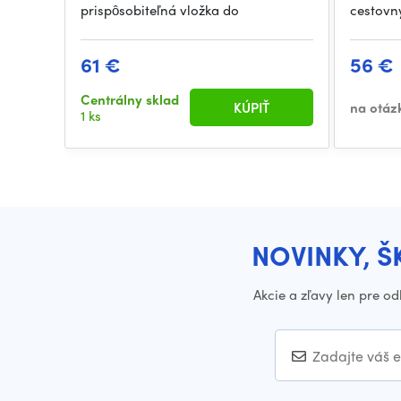
prispôsobiteľná vložka do
cestovn
61 €
56 €
Centrálny sklad
KÚPIŤ
na otáz
1 ks
NOVINKY, Š
Akcie a zľavy len pre o