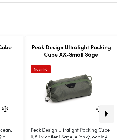
Cube
Peak Design Ultralight Packing
Peak 
Cube XX-Small Sage
Novinka
Novink
Ocean,
Peak Design Ultralight Packing Cube
Peak D
ý a
0,8 l v odtieni Sage je ľahký, odolný
10L (či