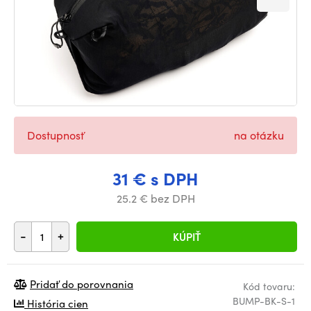
Dostupnosť
na otázku
31 € s DPH
25.2 € bez DPH
-
+
KÚPIŤ
Pridať do porovnania
Kód tovaru:
BUMP-BK-S-1
História cien