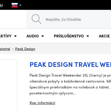
kt
EKTÍVY
AUDIO
PRÍSLUŠENSTVO
AKCIE
statné
Peak Design
PEAK DESIGN TRAVEL WE
Peak Design Travel Weekender 25L (čierny) je 
víkendové pobyty a každodenné cestovanie. Vďa
špeciálnym priehradkám na notebook a tablet
poveternostným vplyvom…
Viac informácií