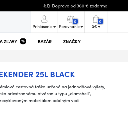
Doprava od 360 € zadarmo
0
0
Prihlásenie
Porovnanie
0
€
 A ZĽAVY
BAZÁR
ZNAČKY
EKENDER 25L BLACK
prémiová cestovná taška určená na jednodňové výlety,
ka priestrannému otváraniu typu „clamshell“,
, recyklovaným materiálom odolným voči