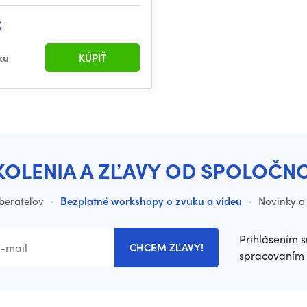
€
ku
KÚPIŤ
KOLENIA A ZĽAVY OD SPOLOČN
dberateľov
·
Bezplatné workshopy o zvuku a videu
·
Novinky a 
Prihlásením s
CHCEM ZĽAVY!
spracovaním 