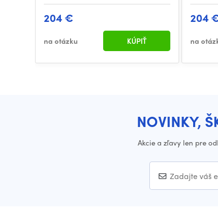
204 €
204 
na otázku
KÚPIŤ
na otáz
NOVINKY, Š
Akcie a zľavy len pre o