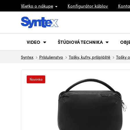
Všetko o nákupe
Konfigurátor káblov
Konta
VIDEO
ŠTÚDIOVÁ TECHNIKA
OBJ
Syntex
Príslušenstvo
Tašky, kufry, pršipláště
Tašky o
Novinka