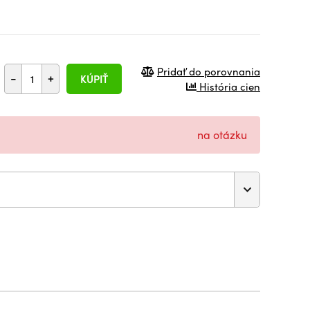
Pridať do porovnania
-
+
KÚPIŤ
História cien
na otázku