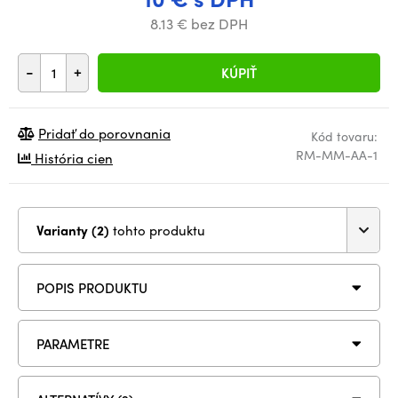
8.13 € bez DPH
-
+
KÚPIŤ
Pridať do porovnania
Kód tovaru:
RM-MM-AA-1
História cien
Varianty (2)
tohto produktu
POPIS PRODUKTU
PARAMETRE