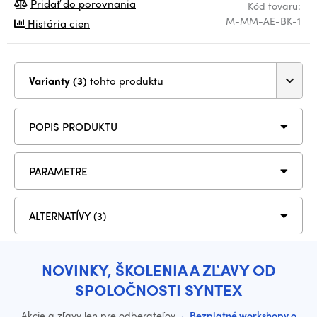
Pridať do porovnania
Kód tovaru:
M-MM-AE-BK-1
História cien
Varianty (3)
tohto produktu
POPIS PRODUKTU
PARAMETRE
ALTERNATÍVY (3)
NOVINKY, ŠKOLENIA A ZĽAVY OD
SPOLOČNOSTI SYNTEX
Akcie a zľavy len pre odberateľov
·
Bezplatné workshopy o