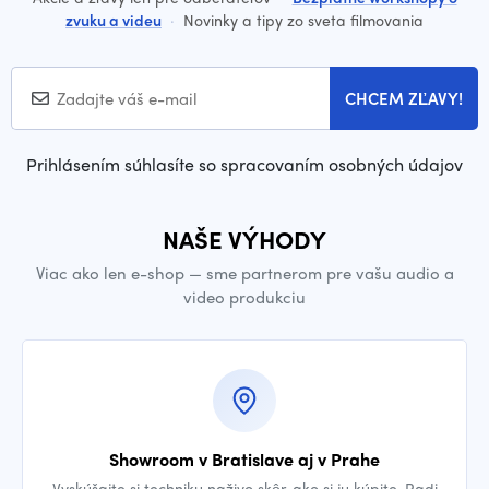
zvuku a videu
·
Novinky a tipy zo sveta filmovania
CHCEM ZĽAVY!
Prihlásením súhlasíte so spracovaním osobných údajov
NAŠE VÝHODY
Viac ako len e-shop — sme partnerom pre vašu audio a
video produkciu
Showroom v Bratislave aj v Prahe
Vyskúšajte si techniku naživo skôr, ako si ju kúpite. Radi