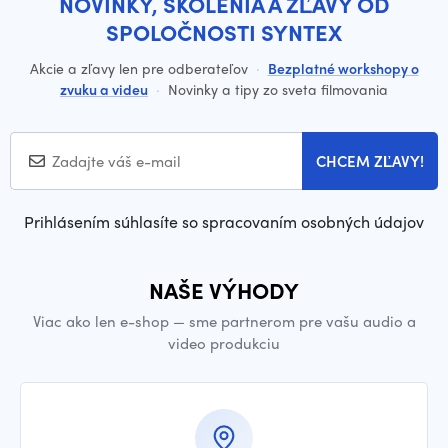
NOVINKY, ŠKOLENIA A ZĽAVY OD
SPOLOČNOSTI SYNTEX
Akcie a zľavy len pre odberateľov
·
Bezplatné workshopy o
zvuku a videu
·
Novinky a tipy zo sveta filmovania
CHCEM ZĽAVY!
Prihlásením súhlasíte so spracovaním osobných údajov
NAŠE VÝHODY
Viac ako len e-shop — sme partnerom pre vašu audio a
video produkciu