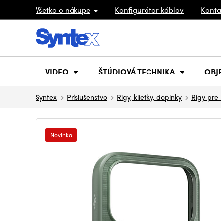
Všetko o nákupe
Konfigurátor káblov
Konta
VIDEO
ŠTÚDIOVÁ TECHNIKA
OBJ
Syntex
Príslušenstvo
Rigy, klietky, doplnky
Rigy pre 
Novinka