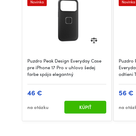
Novinka
Novinka
Puzdro Peak Design Everyday Case
Puzdro 
pre iPhone 17 Pro v uhlovo šedej
Everyda
farbe spája elegantný
odtieni
46 €
56 €
na otázku
KÚPIŤ
na otáz