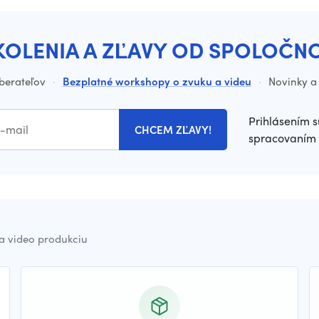
KOLENIA A ZĽAVY OD SPOLOČN
dberateľov
·
Bezplatné workshopy o zvuku a videu
·
Novinky a 
Prihlásením s
CHCEM ZĽAVY!
spracovaním 
a video produkciu