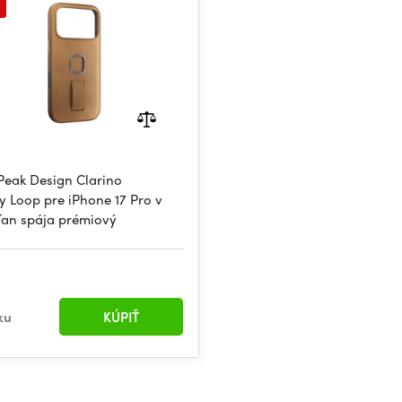
Peak Design Clarino
y Loop pre iPhone 17 Pro v
 Tan spája prémiový
ku
KÚPIŤ