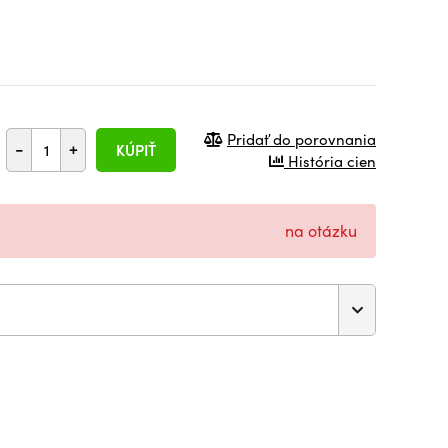
Pridať do porovnania
-
+
KÚPIŤ
História cien
na otázku