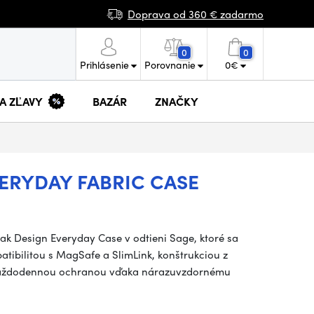
Doprava od 360 € zadarmo
0
0
Prihlásenie
Porovnanie
0
€
 A ZĽAVY
BAZÁR
ZNAČKY
VERYDAY FABRIC CASE
k Design Everyday Case v odtieni Sage, ktoré sa
tibilitou s MagSafe a SlimLink, konštrukciou z
 každodennou ochranou vďaka nárazuvzdornému