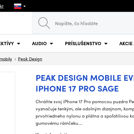
kt
EKTÍVY
AUDIO
PRÍSLUŠENSTVO
AKCIE
mobily
Peak Design
PEAK DESIGN MOBILE E
IPHONE 17 PRO SAGE
Chráňte svoj iPhone 17 Pro pomocou puzdra Pea
vyznačuje tenkým, ale odolným dizajnom, kompa
prvotriedneho nylonu a plátna a spoľahlivou
gumovému rámčeku.…