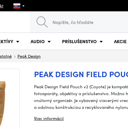
kt
EKTÍVY
AUDIO
PRÍSLUŠENSTVO
AKCIE
statné
Peak Design
PEAK DESIGN FIELD POU
Peak Design Field Pouch v2 (Coyote) je kompakt
fotoaparáty, objektívy a príslušenstvo. Možno 
vnútorný organizér. Je vybavený viacerými vr
a odolnou konštrukciou z recyklovaného nylon
Viac informácií