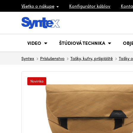
Všetko o nákupe
Konfigurátor káblov
Konta
VIDEO
ŠTÚDIOVÁ TECHNIKA
OBJ
Syntex
Príslušenstvo
Tašky, kufry, pršipláště
Tašky o
Novinka