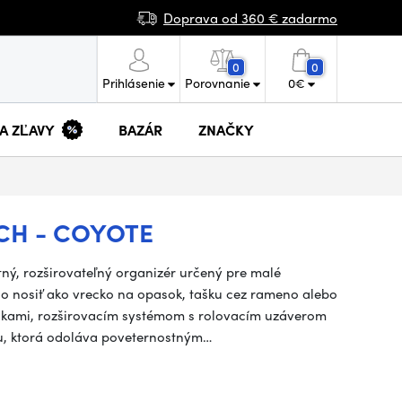
Doprava od 360 € zadarmo
0
0
Prihlásenie
Porovnanie
0
€
 A ZĽAVY
BAZÁR
ZNAČKY
CH - COYOTE
ný, rozširovateľný organizér určený pre malé
ho nosiť ako vrecko na opasok, tašku cez rameno alebo
eckami, rozširovacím systémom s rolovacím uzáverom
u, ktorá odoláva poveternostným…