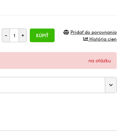
Pridať do porovnania
-
+
KÚPIŤ
História cien
na otázku