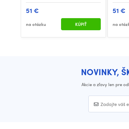
51 €
51 €
na otázku
KÚPIŤ
na otáz
NOVINKY, Š
Akcie a zľavy len pre o