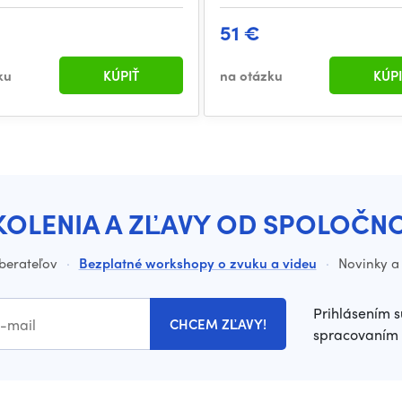
51 €
ku
KÚPIŤ
na otázku
KÚPI
KOLENIA A ZĽAVY OD SPOLOČN
dberateľov
·
Bezplatné workshopy o zvuku a videu
·
Novinky a 
Prihlásením s
CHCEM ZĽAVY!
spracovaním 