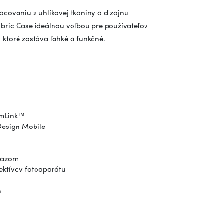
ovaniu z uhlíkovej tkaniny a dizajnu
bric Case ideálnou voľbou pre používateľov
ktoré zostáva ľahké a funkčné.
imLink™
Design Mobile
razom
ektívov fotoaparátu
n