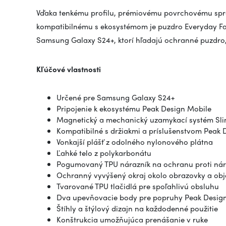
Vďaka tenkému profilu, prémiovému povrchovému sprac
kompatibilnému s ekosystémom je puzdro Everyday Fa
Samsung Galaxy S24+, ktorí hľadajú ochranné puzdro, 
Kľúčové vlastnosti
Určené pre Samsung Galaxy S24+
Pripojenie k ekosystému Peak Design Mobile
Magnetický a mechanický uzamykací systém Sl
Kompatibilné s držiakmi a príslušenstvom Peak 
Vonkajší plášť z odolného nylonového plátna
Ľahké telo z polykarbonátu
Pogumovaný TPU nárazník na ochranu proti ná
Ochranný vyvýšený okraj okolo obrazovky a obj
Tvarované TPU tlačidlá pre spoľahlivú obsluhu
Dva upevňovacie body pre popruhy Peak Desig
Štíhly a štýlový dizajn na každodenné použitie
Konštrukcia umožňujúca prenášanie v ruke