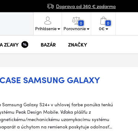
Doprava od 360 € zadarmo
0
0
Prihlásenie
Porovnanie
0
€
 A ZĽAVY
BAZÁR
ZNAČKY
 CASE SAMSUNG GALAXY
e Samsung Galaxy S24+ v uhlovej farbe ponúka tenkú
ystému Peak Design Mobile. Vďaka plášťu z
magnetickému/mechanickému uzamykacímu systému
toaparát a úchytom na remienok poskytuje odolnosť…