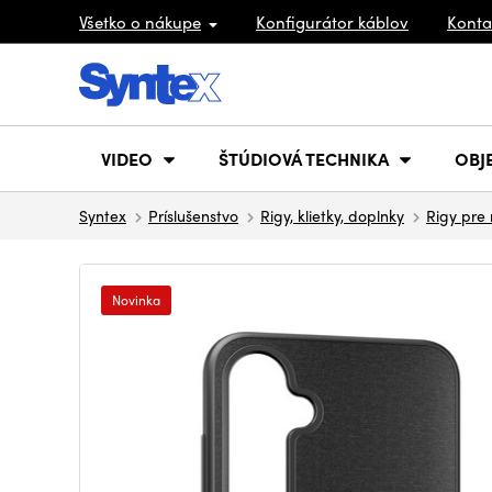
Všetko o nákupe
Konfigurátor káblov
Konta
VIDEO
ŠTÚDIOVÁ TECHNIKA
OBJ
Syntex
Príslušenstvo
Rigy, klietky, doplnky
Rigy pre 
Novinka