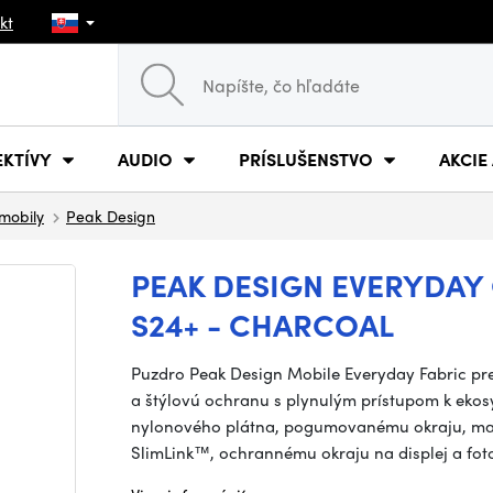
kt
EKTÍVY
AUDIO
PRÍSLUŠENSTVO
AKCIE
mobily
Peak Design
PEAK DESIGN EVERYDAY
S24+ - CHARCOAL
Puzdro Peak Design Mobile Everyday Fabric pr
a štýlovú ochranu s plynulým prístupom k ekos
nylonového plátna, pogumovanému okraju, 
SlimLink™, ochrannému okraju na displej a fo