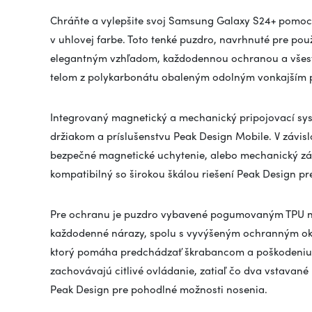
Chráňte a vylepšite svoj Samsung Galaxy S24+ pomoc
v uhlovej farbe. Toto tenké puzdro, navrhnuté pre pou
elegantným vzhľadom, každodennou ochranou a všestr
telom z polykarbonátu obaleným odolným vonkajším p
Integrovaný magnetický a mechanický pripojovací sys
držiakom a príslušenstvu Peak Design Mobile. V závisl
bezpečné magnetické uchytenie, alebo mechanický zámo
kompatibilný so širokou škálou riešení Peak Design p
Pre ochranu je puzdro vybavené pogumovaným TPU n
každodenné nárazy, spolu s vyvýšeným ochranným okra
ktorý pomáha predchádzať škrabancom a poškodeniu p
zachovávajú citlivé ovládanie, zatiaľ čo dva vstava
Peak Design pre pohodlné možnosti nosenia.