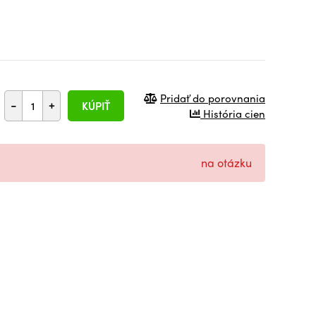
Pridať do porovnania
-
+
KÚPIŤ
História cien
na otázku