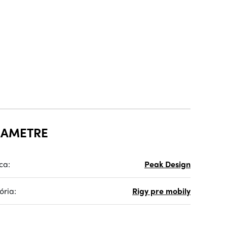
RAMETRE
ca:
Peak Design
ória:
Rigy pre mobily