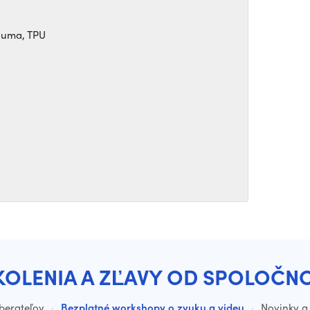
 guma, TPU
KOLENIA A ZĽAVY OD SPOLOČN
dberateľov
·
Bezplatné workshopy o zvuku a videu
·
Novinky a 