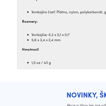
Vonkajšia časť: Plátno, nylon, polykarbonát,
Rozmery:
Vonkajšie: 0,2 x 0,1 x 0,1"
5,6 x 3,4 x 2,4 mm
Hmotnosť:
1,5 oz / 43 g
NOVINKY, Š
Akcie a zľavy len pre o