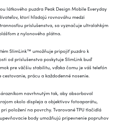
ou látkového puzdra Peak Design Mobile Everyday
žívateľov, ktorí hľadajú rovnováhu medzi
annosťou príslušenstva, sa vyznačuje ultralahkým
lášťom z nylonového plátna.
tém SlimLink™ umožňuje pripojiť puzdro k
osti od príslušenstva poskytuje SlimLink buď
k pre väčšiu stabilitu, vďaka čomu je váš telefón
re cestovanie, prácu a každodenné nosenie.
árazníkom navrhnutým tak, aby absorboval
jom okolo displeja a objektívov fotoaparátu,
ri položení na povrchy. Tvarované TPU tlačidlá
né upevňovacie body umožňujú pripevnenie popruhov