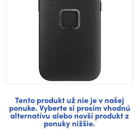
Tento produkt už nie je v našej
ponuke. Vyberte si prosím vhodnú
alternatívu alebo novší produkt z
ponuky nižšie.