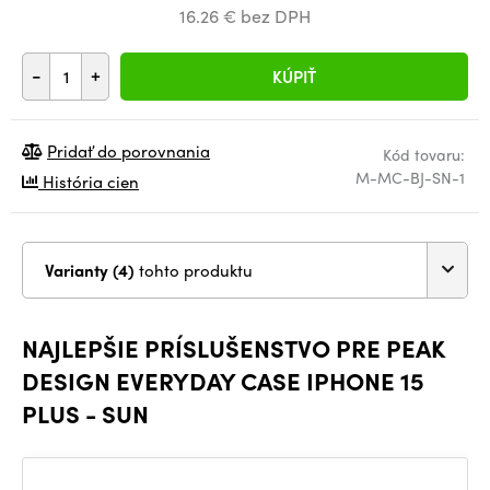
16.26 € bez DPH
-
+
KÚPIŤ
Pridať do porovnania
Kód tovaru:
M-MC-BJ-SN-1
História cien
Varianty (4)
tohto produktu
NAJLEPŠIE PRÍSLUŠENSTVO PRE PEAK
DESIGN EVERYDAY CASE IPHONE 15
PLUS - SUN