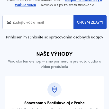
zvuku a videu
·
Novinky a tipy zo sveta filmovania
CHCEM ZĽAVY!
Prihlásením súhlasíte so spracovaním osobných údajov
NAŠE VÝHODY
Viac ako len e-shop — sme partnerom pre vašu audio a
video produkciu
Showroom v Bratislave aj v Prahe
Vyskúšajte si techniku naživo skôr, ako si ju kúpite. Radi