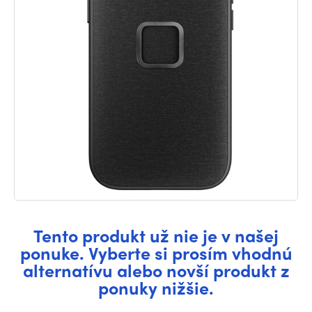
Tento produkt už nie je v našej
ponuke. Vyberte si prosím vhodnú
alternatívu alebo novší produkt z
ponuky nižšie.