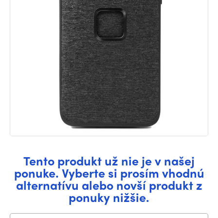
Tento produkt už nie je v našej
ponuke. Vyberte si prosím vhodnú
alternatívu alebo novší produkt z
ponuky nižšie.