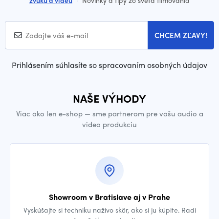
zvuku a videu
·
Novinky a tipy zo sveta filmovania
CHCEM ZĽAVY!
Prihlásením súhlasíte so spracovaním osobných údajov
NAŠE VÝHODY
Viac ako len e-shop — sme partnerom pre vašu audio a
video produkciu
Showroom v Bratislave aj v Prahe
Vyskúšajte si techniku naživo skôr, ako si ju kúpite. Radi