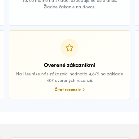
To, čo máme na sklade, expedujeme ešte dnes.
Žiadne čakanie na dovoz.
Overené zákazníkmi
Na Heuréke nás zákazníci hodnotia 4,8/5 na základe
407 overených recenzií.
Čítať recenzie