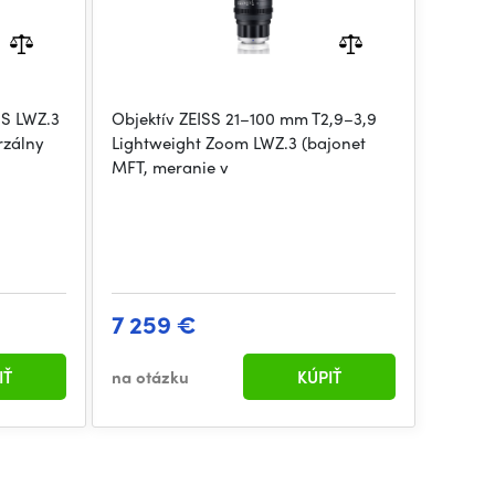
SS LWZ.3
Objektív ZEISS 21–100 mm T2,9–3,9
rzálny
Lightweight Zoom LWZ.3 (bajonet
MFT, meranie v
7 259 €
IŤ
na otázku
KÚPIŤ