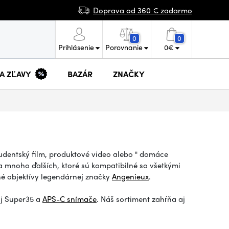
Doprava od 360 € zadarmo
0
0
Prihlásenie
Porovnanie
0
€
 A ZĽAVY
BAZÁR
ZNAČKY
tudentský film, produktové video alebo
"
domáce
 mnoho ďalších, ktoré sú kompatibilné so všetkými
 objektívy legendárnej značky
Angenieux
.
j Super35 a
APS-C snímače
. Náš sortiment zahŕňa aj