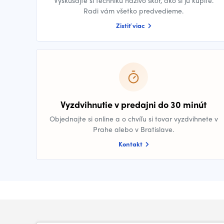
Vyskúšajte si techniku naživo skôr, ako si ju kúpite.
Radi vám všetko predvedieme.
Zistiť viac
Vyzdvihnutie v predajni do 30 minút
Objednajte si online a o chvíľu si tovar vyzdvihnete v
Prahe alebo v Bratislave.
Kontakt