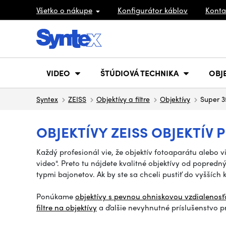
Všetko o nákupe
Konfigurátor káblov
Konta
VIDEO
ŠTÚDIOVÁ TECHNIKA
OBJ
Syntex
ZEISS
Objektívy a filtre
Objektívy
Super 3
OBJEKTÍVY ZEISS OBJEKTÍV P
Každý profesionál vie, že objektív fotoaparátu alebo 
video".
Preto tu nájdete kvalitné objektívy od popred
typmi bajonetov. Ak by ste sa chceli pustiť do vyšších k
Ponúkame
objektívy s pevnou ohniskovou vzdialenos
filtre na objektívy
a ďalšie nevyhnutné príslušenstvo 