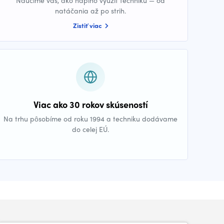
Naučíme vás, ako naplno využiť techniku — od
natáčania až po strih.
Zistiť viac
Viac ako 30 rokov skúseností
Na trhu pôsobíme od roku 1994 a techniku dodávame
do celej EÚ.