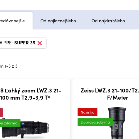
redávanejšie
Od najlacnejšieho
Od najdrahšieho
V PRE:
SUPER 35
m 1-3 z 3
S Ľahký zoom LWZ.3 21-
Zeiss LWZ.3 21-100/T2
100 mm T2,9-3,9 T*
F/Meter
Novinka
Doprava zdarma
va zdarma