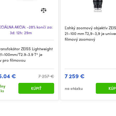
CIÁLNA AKCIA:
-28%
končí za:
Ľahký zoomový objektív ZEI
3d: 12h: 29m
21–100 mm T2,9–3,9 je unive
filmový zoomový
ransfokátor ZEISS Lightweight
21-100mm/T2.9-3.9 T* je
iv pro filmovou
5.04 €
7 259 €
7 257 €
lny
KÚPIŤ
na otázku
KÚP
 ks