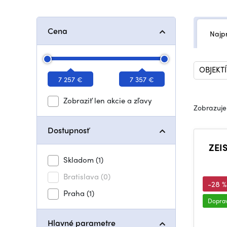
Cena
Najp
OBJEKTÍ
7 257 €
7 357 €
Zobraziť len akcie a zľavy
Zobrazuje
Dostupnosť
ZEIS
Skladom
(1)
Bratislava
(0)
-28 %
Praha
(1)
Dopra
Hlavné parametre