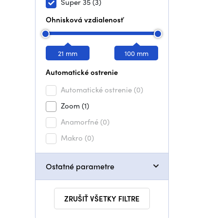
Super 35
(3)
Ohnisková vzdialenosť
21 mm
100 mm
Automatické ostrenie
Automatické ostrenie
(0)
Zoom
(1)
Anamorfné
(0)
Makro
(0)
Ostatné parametre
ZRUŠIŤ VŠETKY FILTRE