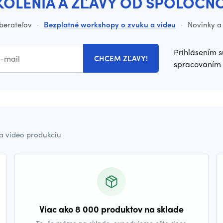
KOLENIA A ZĽAVY OD SPOLOČN
dberateľov
·
Bezplatné workshopy o zvuku a videu
·
Novinky a 
Prihlásením s
CHCEM ZĽAVY!
spracovaním 
a video produkciu
Viac ako 8 000 produktov na sklade