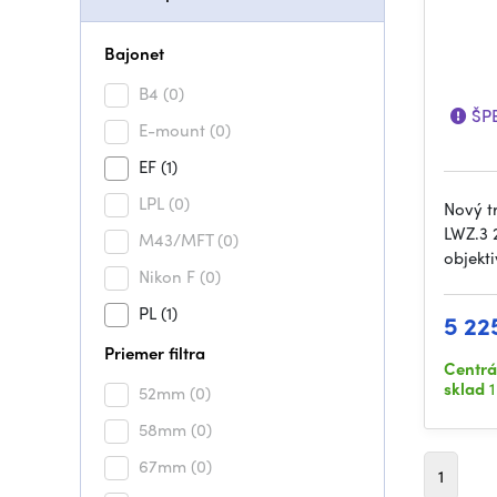
Bajonet
B4
(0)
ŠPE
E-mount
(0)
EF
(1)
LPL
(0)
Nový t
LWZ.3 
M43/MFT
(0)
objekt
Nikon F
(0)
PL
(1)
5 22
Priemer filtra
Centrá
sklad
1
52mm
(0)
58mm
(0)
67mm
(0)
1