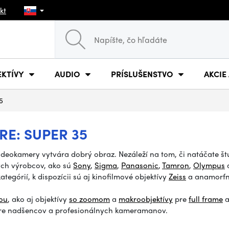
kt
EKTÍVY
AUDIO
PRÍSLUŠENSTVO
AKCIE
5
RE: SUPER 35
videokamery vytvára dobrý obraz. Nezáleží na tom, či natáčate š
ných výrobcov, ako sú
Sony
,
Sigma
,
Panasonic
,
Tamron
,
Olympus
a
ategórií, k dispozícii sú aj kinofilmové objektívy
Zeiss
a anamorfné
ťou
, ako aj objektívy
so zoomom
a
makroobjektívy
pre
full frame
a
pre nadšencov a profesionálnych kameramanov.