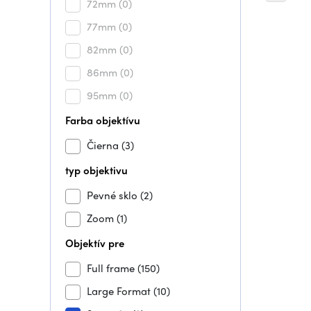
72mm
(0)
77mm
(0)
82mm
(0)
86mm
(0)
95mm
(0)
Farba objektívu
Čierna
(3)
typ objektivu
Pevné sklo
(2)
Zoom
(1)
Objektív pre
Full frame
(150)
Large Format
(10)