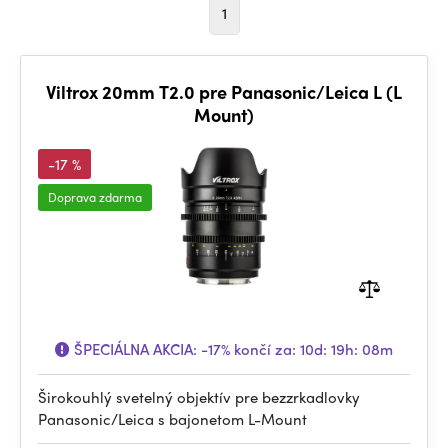
1
Viltrox 20mm T2.0 pre Panasonic/Leica L (L
Mount)
-17 %
Doprava zdarma
ŠPECIÁLNA AKCIA:
-17%
končí za:
10d: 19h: 08m
Širokouhlý svetelný objektív pre bezzrkadlovky
Panasonic/Leica s bajonetom L-Mount