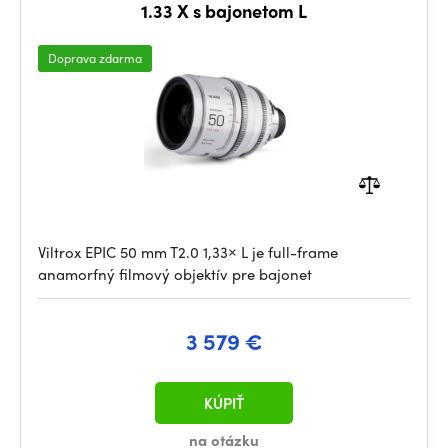
1.33 X s bajonetom L
Doprava zdarma
Viltrox EPIC 50 mm T2.0 1,33× L je full-frame
anamorfný filmový objektív pre bajonet
3 579 €
KÚPIŤ
na otázku