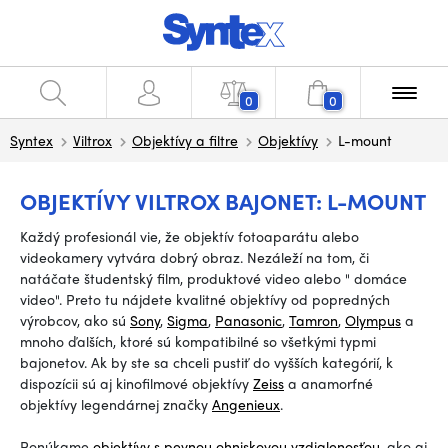
0
0
Syntex
Viltrox
Objektívy a filtre
Objektívy
L-mount
OBJEKTÍVY VILTROX BAJONET: L-MOUNT
Každý profesionál vie, že objektív fotoaparátu alebo
videokamery vytvára dobrý obraz. Nezáleží na tom, či
natáčate študentský film, produktové video alebo
"
domáce
video".
Preto tu nájdete kvalitné objektívy od popredných
výrobcov, ako sú
Sony
,
Sigma
,
Panasonic
,
Tamron
,
Olympus
a
mnoho ďalších, ktoré sú kompatibilné so všetkými typmi
bajonetov. Ak by ste sa chceli pustiť do vyšších kategórií, k
dispozícii sú aj kinofilmové objektívy
Zeiss
a anamorfné
objektívy legendárnej značky
Angenieux
.
Ponúkame
objektívy s pevnou ohniskovou vzdialenosťou
, ako aj