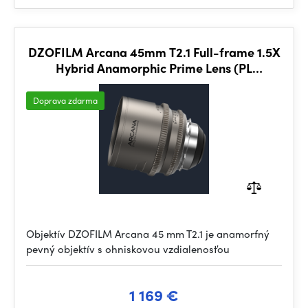
DZOFILM Arcana 45mm T2.1 Full-frame 1.5X
Hybrid Anamorphic Prime Lens (PL
mount,meter)
Doprava zdarma
Objektív DZOFILM Arcana 45 mm T2.1 je anamorfný
pevný objektív s ohniskovou vzdialenosťou
1 169 €