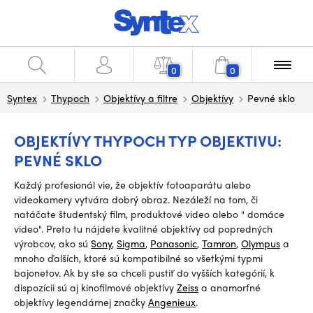
0
0
Syntex
Thypoch
Objektívy a filtre
Objektívy
Pevné sklo
OBJEKTÍVY THYPOCH TYP OBJEKTIVU:
PEVNÉ SKLO
Každý profesionál vie, že objektív fotoaparátu alebo
videokamery vytvára dobrý obraz. Nezáleží na tom, či
natáčate študentský film, produktové video alebo
"
domáce
video".
Preto tu nájdete kvalitné objektívy od popredných
výrobcov, ako sú
Sony
,
Sigma
,
Panasonic
,
Tamron
,
Olympus
a
mnoho ďalších, ktoré sú kompatibilné so všetkými typmi
bajonetov. Ak by ste sa chceli pustiť do vyšších kategórií, k
dispozícii sú aj kinofilmové objektívy
Zeiss
a anamorfné
objektívy legendárnej značky
Angenieux
.