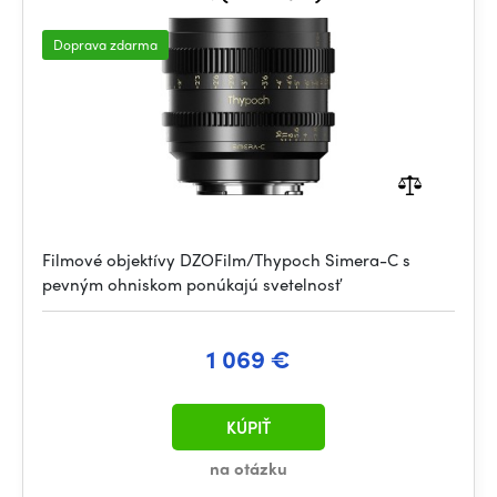
Doprava zdarma
Filmové objektívy DZOFilm/Thypoch Simera-C s
pevným ohniskom ponúkajú svetelnosť
1 069 €
KÚPIŤ
na otázku