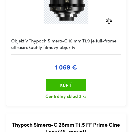
Objektív Thypoch Simera-C 16 mm T1.9 je full-frame
ultraširokouhlý filmový objektív
1 069 €
KÚPIŤ
Centrálny sklad
3 ks
Thypoch Simera-C 28mm T1.5 FF Prime Cine
Lens (M- mount)