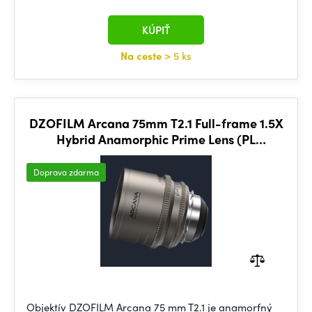
KÚPIŤ
Na ceste
> 5 ks
DZOFILM Arcana 75mm T2.1 Full-frame 1.5X
Hybrid Anamorphic Prime Lens (PL
mount,meter)
Doprava zdarma
Objektív DZOFILM Arcana 75 mm T2.1 je anamorfný