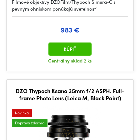
Filmové objektívy DZOFilm/Thypoch Simera-C s
pevným ohniskom ponúkajú svetelnosť
983 €
KÚPIŤ
Centrálny sklad
2 ks
DZO Thypoch Ksana 35mm f/2 ASPH. Full-
frame Photo Lens (Leica M, Black Paint)
Novinka
Doprava zdarma