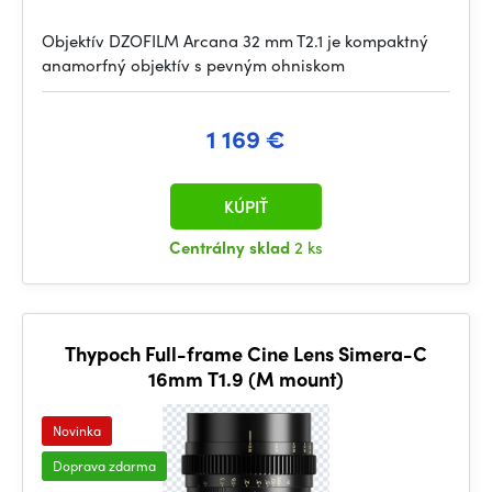
Objektív DZOFILM Arcana 32 mm T2.1 je kompaktný
anamorfný objektív s pevným ohniskom
1 169 €
KÚPIŤ
Centrálny sklad
2 ks
Thypoch Full-frame Cine Lens Simera-C
16mm T1.9 (M mount)
Novinka
Doprava zdarma