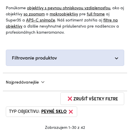
Ponúkame
objektívy s pevnou ohniskovou vzdialenosťou
, ako aj
objektívy
so zoomom
a
makroobjektívy
pre
full frame
aj
Super35 a
APS-C snímače
. Náš sortiment zahŕňa aj
filtre na
objektívy
a ďalšie nevyhnutné príslušenstvo pre nadšencov a
profesionálnych kameramanov.
Filtrovanie produktov
Najpredávanejšie
ZRUŠIŤ VŠETKY FILTRE
TYP OBJEKTIVU:
PEVNÉ SKLO
Zobrazujem 1-30 z 42