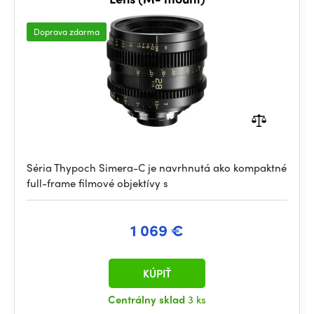
Doprava zdarma
Séria Thypoch Simera-C je navrhnutá ako kompaktné
full-frame filmové objektívy s
1 069 €
KÚPIŤ
Centrálny sklad
3 ks