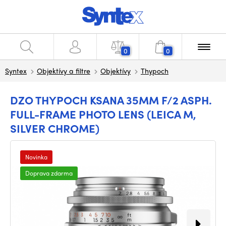
0
0
Syntex
Objektívy a filtre
Objektívy
Thypoch
DZO THYPOCH KSANA 35MM F/2 ASPH.
FULL-FRAME PHOTO LENS (LEICA M,
SILVER CHROME)
Novinka
Doprava zdarma