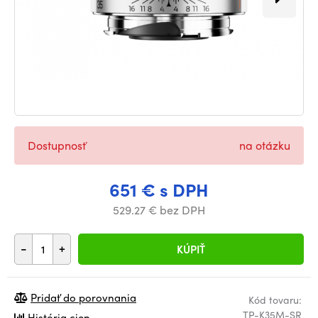
Dostupnosť
na otázku
651 € s DPH
529.27 € bez DPH
-
+
KÚPIŤ
Pridať do porovnania
Kód tovaru:
TP-K35M-SR
História cien