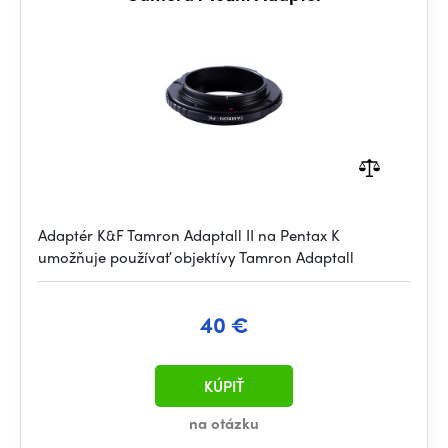
Adaptér K&F Tamron Adaptall II na Pentax K
umožňuje používať objektívy Tamron Adaptall
40 €
KÚPIŤ
na otázku