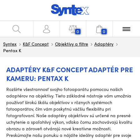
0
0
Syntex
K&F Concept
Objektívy a filtre
Adaptéry
Pentax K
ADAPTÉRY K&F CONCEPT ADAPTÉR PRE
KAMERU: PENTAX K
Rozšírte všestrannosť svojho fotoaparátu pomocou našich
adaptérov na objektívy. Tieto základné nástroje vám umožnia
používať širokú škálu objektívov v rôznych systémoch
fotoaparátov, čím vám poskytnú väčšiu flexibilitu pri
fotografovaní. Naše adaptéry objektívov sú určené na presné
uchytenie a spoľahlivý výkon, vďaka čomu zachovávajú kvalitu
obrazu a zároveň otvárajú nové kreatívne možnosti.
Preskúmajte našu ponuku a nájdite ideálny adaptér pre svoje