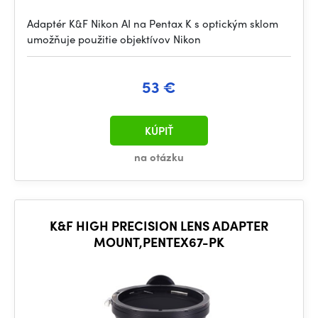
Adaptér K&F Nikon AI na Pentax K s optickým sklom
umožňuje použitie objektívov Nikon
53 €
KÚPIŤ
na otázku
K&F HIGH PRECISION LENS ADAPTER
MOUNT,PENTEX67-PK