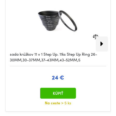
sada krúžkov 11 v 1 Step Up. 11ks Step Up Ring 26-
30MM,30-37MM,37-43MM,43-52MM,5
24 €
KÚPIŤ
Na ceste
> 5 ks