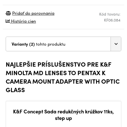
Pridať do porovnania
Kód tovaru:
KF06.084
História cien
Varianty (2)
tohto produktu
NAJLEPŠIE PRÍSLUŠENSTVO PRE K&F
MINOLTA MD LENSES TO PENTAX K
CAMERA MOUNT ADAPTER WITH OPTIC
GLASS
K&F Concept Sada redukčných krúžkov 11ks,
step up