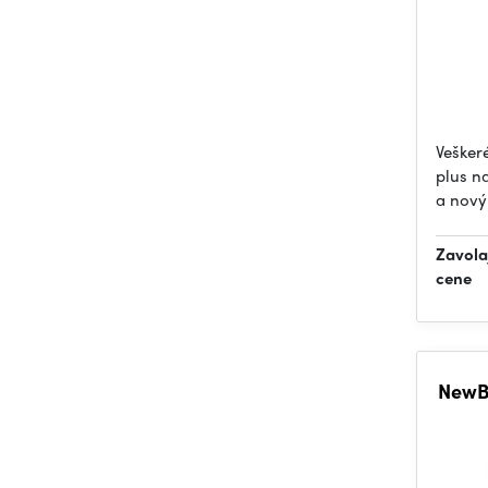
Veškeré
plus na
a nový
Zavola
cene
NewBl