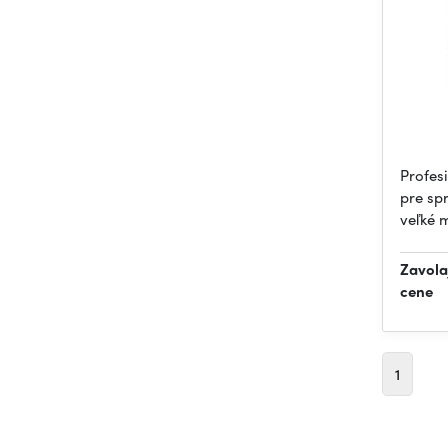
Profesi
pre sp
veľké 
Zavola
cene
1