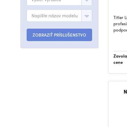
Napíšte názov modelu
Titler 
profes
podpor
ZOBRAZIŤ PRÍSLUŠENSTVO
Zavola
cene
N