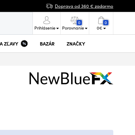
Doprava od 360 € zadarmo
0
0
Prihlásenie
Porovnanie
0
€
 A ZĽAVY
BAZÁR
ZNAČKY