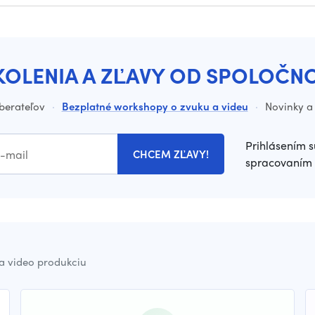
KOLENIA A ZĽAVY OD SPOLOČN
dberateľov
·
Bezplatné workshopy o zvuku a videu
·
Novinky a 
Prihlásením s
CHCEM ZĽAVY!
spracovaním 
a video produkciu