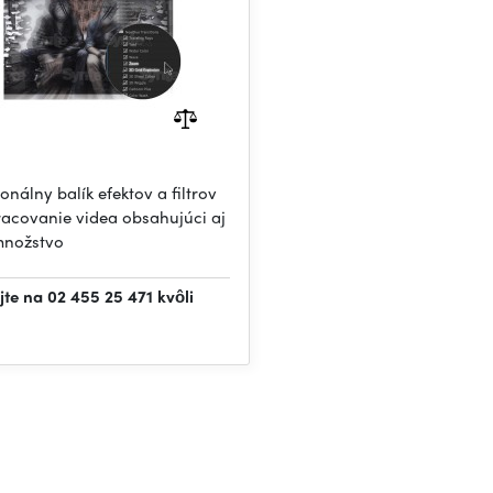
onálny balík efektov a filtrov
racovanie videa obsahujúci aj
množstvo
jte na 02 455 25 471 kvôli