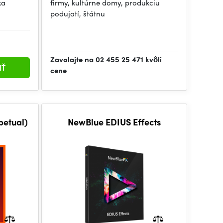
ka
firmy, kultúrne domy, produkciu
podujatí, štátnu
Zavolajte na 02 455 25 471 kvôli
IŤ
cene
petual)
NewBlue EDIUS Effects