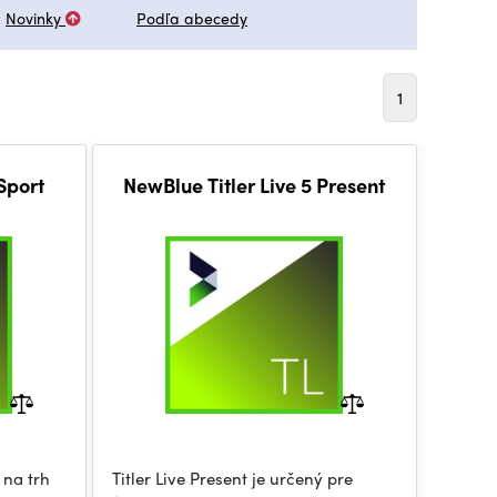
Novinky
Podľa abecedy
1
Sport
NewBlue Titler Live 5 Present
 na trh
Titler Live Present je určený pre