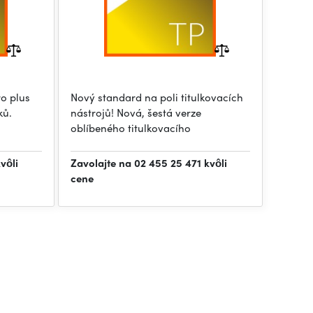
ro plus
Nový standard na poli titulkovacích
ků.
nástrojů! Nová, šestá verze
oblíbeného titulkovacího
vôli
Zavolajte na 02 455 25 471 kvôli
cene