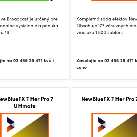
Live Broadcast je určený pre
Kompletná sada efektov New
ionálne vysielanie a ponúka
Obsahuje 177 zásuvných mo
u 16
viac ako 1 500 šablón,
jte na 02 455 25 471 kvôli
Zavolajte na 02 455 25 471 k
cene
ewBlueFX Titler Pro 7
NewBlueFX Titler Pro 7
Ultimate