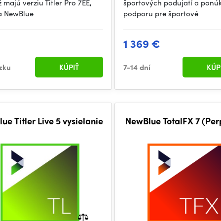
ž majú verziu Titler Pro 7EE,
športových podujatí a ponú
a NewBlue
podporu pre športové
€
1 369 €
zku
KÚPIŤ
7-14 dní
KÚP
ue Titler Live 5 vysielanie
NewBlue TotalFX 7 (Per