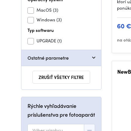
ktorí u
ponúk
MacOS
(3)
Windows
(3)
60 
Typ softwaru
na otá
UPGRADE
(1)
Ostatné parametre
NewBl
ZRUŠIŤ VŠETKY FILTRE
Rýchle vyhľadávanie
príslušenstva pre fotoaparát
Výber výrobcu