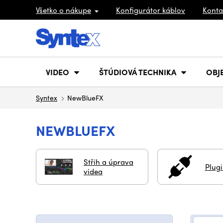
Všetko o nákupe
Konfigurátor káblov
Konta
VIDEO
ŠTÚDIOVÁ TECHNIKA
OBJ
Syntex
NewBlueFX
NEWBLUEFX
Střih a úprava
Plug
videa