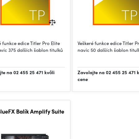
 funkce edice Titler Pro Elite
Veškeré funkce edice Titler P
víc 375 dalších šablon titulků
navíc 50 dalších šablon titul
jte na 02 455 25 471 kvôli
Zavolajte na 02 455 25 471 k
cene
ueFX Balík Amplify Suite