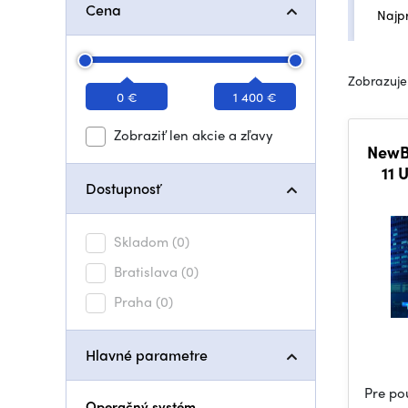
Cena
Najp
Zobrazuje
0 €
1 400 €
Zobraziť len akcie a zľavy
NewBl
11 
Dostupnosť
Skladom
(0)
Bratislava
(0)
Praha
(0)
Hlavné parametre
Pre po
Operačný systém