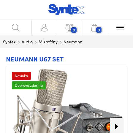
0
0
Syntex
Audio
Mikrofóny
Neumann
NEUMANN U67 SET
Novinka
Doprava zdarma