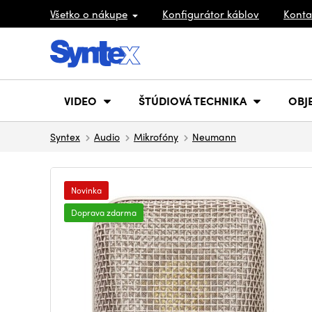
Všetko o nákupe
Konfigurátor káblov
Konta
VIDEO
ŠTÚDIOVÁ TECHNIKA
OBJ
Syntex
Audio
Mikrofóny
Neumann
Novinka
Doprava zdarma