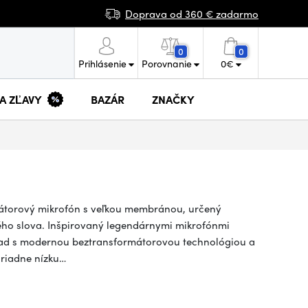
Doprava od 360 € zadarmo
0
0
Prihlásenie
Porovnanie
0
€
 A ZĽAVY
BAZÁR
ZNAČKY
átorový mikrofón s veľkou membránou, určený
ho slova. Inšpirovaný legendárnymi mikrofónmi
ľad s modernou beztransformátorovou technológiou a
oriadne nízku…