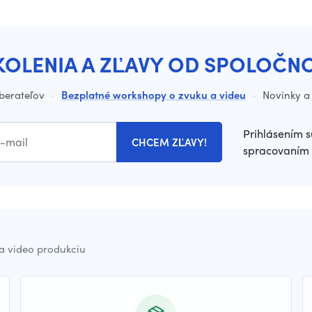
KOLENIA A ZĽAVY OD SPOLOČN
dberateľov
·
Bezplatné workshopy o zvuku a videu
·
Novinky a 
Prihlásením s
CHCEM ZĽAVY!
spracovaním 
a video produkciu