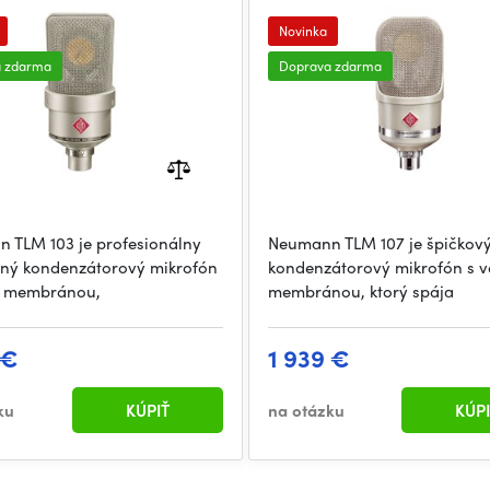
Novinka
a zdarma
Doprava zdarma
 TLM 103 je profesionálny
Neumann TLM 107 je špičkov
dný kondenzátorový mikrofón
kondenzátorový mikrofón s v
u membránou,
membránou, ktorý spája
 €
1 939 €
ku
KÚPIŤ
na otázku
KÚPI