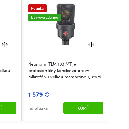
Novinka
Doprava zdarma
ý
Neumann TLM 103 MT je
eľkou
profesionálny kondenzátorový
mikrofón s veľkou membránou, ktorý
1 579 €
Ť
na otázku
KÚPIŤ