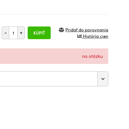
Pridať do porovnania
-
+
KÚPIŤ
História cien
na otázku