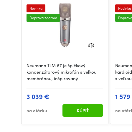
Novinka
Novinka
Doprava zdarma
Doprav
Neumann TLM 67 je špičkový
Neumann
kondenzátorový mikrofón s veľkou
kardioi
membránou, inšpirovaný
s veľko
3 039 €
1 579
na otázku
KÚPIŤ
na otáz