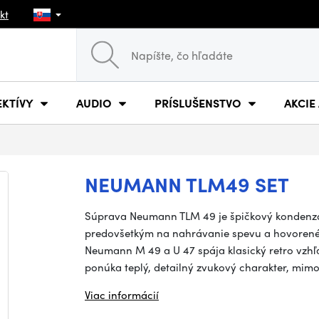
kt
EKTÍVY
AUDIO
PRÍSLUŠENSTVO
AKCIE
NEUMANN TLM49 SET
Súprava Neumann TLM 49 je špičkový kondenz
predovšetkým na nahrávanie spevu a hovorené
Neumann M 49 a U 47 spája klasický retro vzh
ponúka teplý, detailný zvukový charakter, mim
Viac informácií