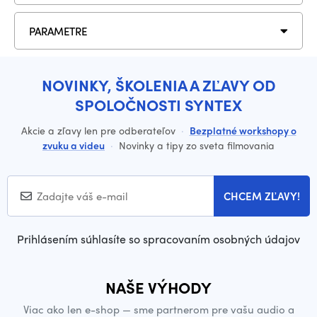
PARAMETRE
NOVINKY, ŠKOLENIA A ZĽAVY OD
SPOLOČNOSTI SYNTEX
Akcie a zľavy len pre odberateľov
·
Bezplatné workshopy o
zvuku a videu
·
Novinky a tipy zo sveta filmovania
CHCEM ZĽAVY!
Prihlásením súhlasíte so spracovaním osobných údajov
NAŠE VÝHODY
Viac ako len e-shop — sme partnerom pre vašu audio a