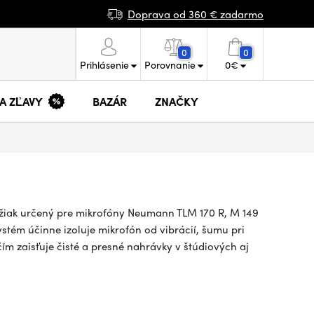
Doprava od 360 € zadarmo
0
0
Prihlásenie
Porovnanie
0
€
 A ZĽAVY
BAZÁR
ZNAČKY
žiak určený pre mikrofóny Neumann TLM 170 R, M 149
stém účinne izoluje mikrofón od vibrácií, šumu pri
m zaisťuje čisté a presné nahrávky v štúdiových aj