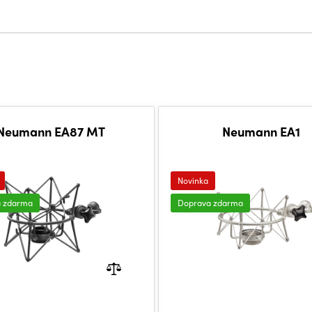
Neumann EA87 MT
Neumann EA1
Novinka
a zdarma
Doprava zdarma