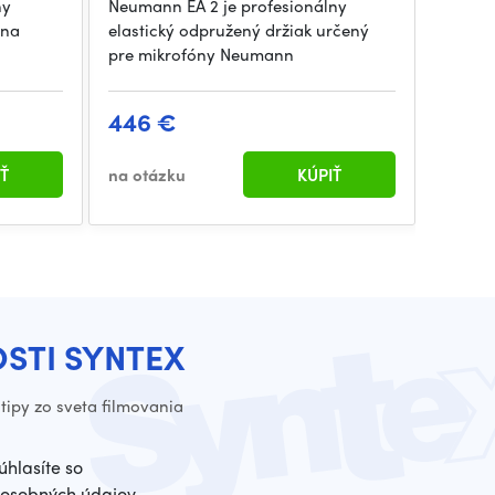
ny
Neumann EA 2 je profesionálny
Odpruž
 na
elastický odpružený držiak určený
profes
pre mikrofóny Neumann
určené
446 €
446
Ť
na otázku
KÚPIŤ
na otá
OSTI SYNTEX
tipy zo sveta filmovania
úhlasíte so
osobných údajov