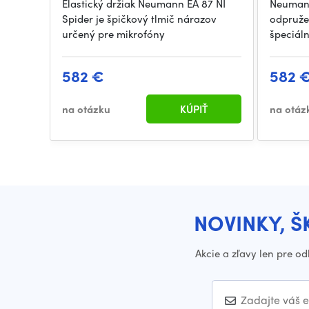
Elastický držiak Neumann EA 87 NI
Neumann
Spider je špičkový tlmič nárazov
odpruže
určený pre mikrofóny
špeciál
582 €
582 
na otázku
KÚPIŤ
na otáz
NOVINKY, Š
Akcie a zľavy len pre o