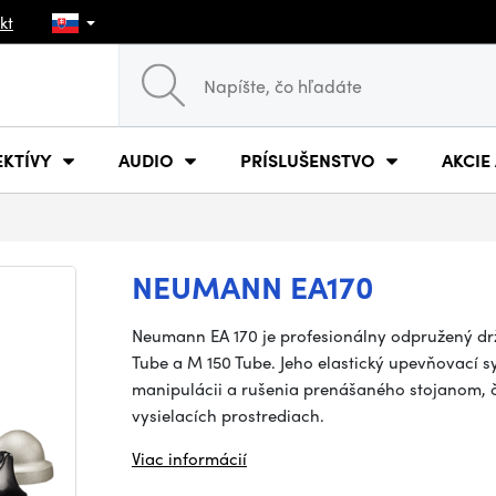
kt
EKTÍVY
AUDIO
PRÍSLUŠENSTVO
AKCIE
NEUMANN EA170
Neumann EA 170 je profesionálny odpružený dr
Tube a M 150 Tube. Jeho elastický upevňovací sy
manipulácii a rušenia prenášaného stojanom, čí
vysielacích prostrediach.
Viac informácií