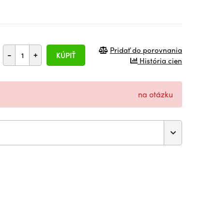
Pridať do porovnania
-
+
KÚPIŤ
História cien
na otázku