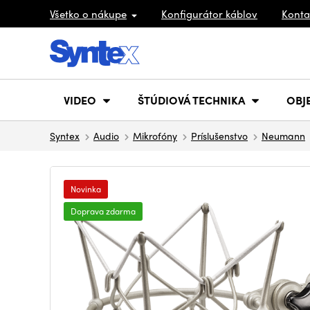
Všetko o nákupe
Konfigurátor káblov
Konta
VIDEO
ŠTÚDIOVÁ TECHNIKA
OBJ
Syntex
Audio
Mikrofóny
Príslušenstvo
Neumann
Novinka
Doprava zdarma