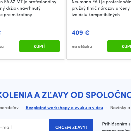
 EA 87 MT je profesionálny
Neumann EA 1 je profesionál
ný držiak navrhnutý
pružný tlmič nárazov určený
ne pre mikrofóny
izoláciu kompatibilných
€
409 €
ku
KÚPIŤ
na otázku
KÚPI
KOLENIA A ZĽAVY OD SPOLOČN
dberateľov
·
Bezplatné workshopy o zvuku a videu
·
Novinky a 
Prihlásením s
CHCEM ZĽAVY!
spracovaním 